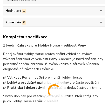
Hodnocení
1
Komentáře
0
Kompletní specifikace
Závodní čabraka pro Hobby Horse – velikost Pony
Dodej svému Hobby Horse profesionální vzhled se stylovou
závodní čabrakou ve velikosti
Pony
. Čabraka je navržená tak, aby
perfektně seděla, chránila uši tvého koníka a zároveň působila
elegantně při závodech i tréninku.
✔️
Velikost Pony
– ideální pro menší Hobby Horses
✔️
Lehký a prodyšný materiál
– pohodlný pro časté používání
✔️
Praktická i dekorativní
– chrání uši a dodává závodní šmrnc
Skvělý doplněk pro všechny jezdkyně a jezdce, kteří chtějí, aby
jejich Hobby Horse zazářil v soutěži!