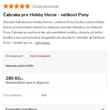
Ohodnotit produkt
Čabraka pro Hobby Horse - velikost Pony
Závodní čabraka pro Hobby Horse – velikost Pony Dodej svému Hobby
Horse profesionální vzhled se stylovou závodní čabrakou ve velikosti
Pony. Čabraka je navržená tak, aby perfektně seděla, chránila uši tvého
koníka a zároveň působila elegantně při závodech i tréninku. ✔️ Velikost
Pony – ideální pro m...
celý popis
Dostupnost
Není skladem
Nejsme plátci DPH
280 Kč
/
ks
Momentálně není k dispozici
Číslo produktu:
450
Kompletní specifikace