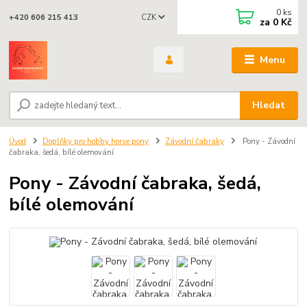
0
ks
CZK
+420 606 215 413
za
0 Kč
Menu
Hledat
Úvod
Doplňky pro hobby horse pony
Závodní čabraky
Pony - Závodní
čabraka, šedá, bílé olemování
Pony - Závodní čabraka, šedá,
bílé olemování