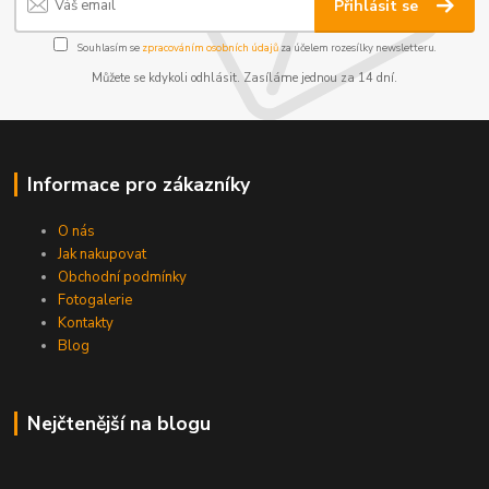
Přihlásit se
Souhlasím se
zpracováním osobních údajů
za účelem rozesílky newsletteru.
Můžete se kdykoli odhlásit. Zasíláme jednou za 14 dní.
Informace pro zákazníky
O nás
Jak nakupovat
Obchodní podmínky
Fotogalerie
Kontakty
Blog
Nejčtenější na blogu