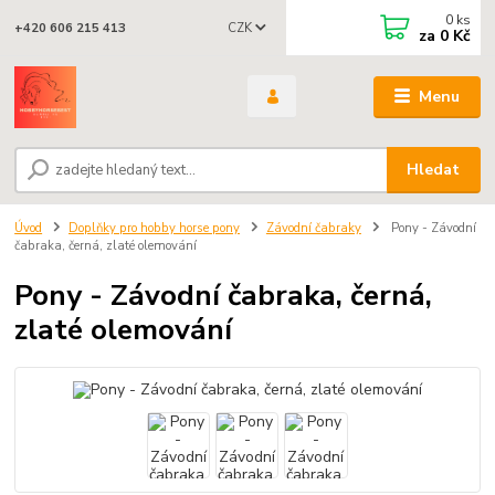
0
ks
CZK
+420 606 215 413
za
0 Kč
Menu
Hledat
Úvod
Doplňky pro hobby horse pony
Závodní čabraky
Pony - Závodní
čabraka, černá, zlaté olemování
Pony - Závodní čabraka, černá,
zlaté olemování