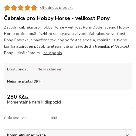
Ohodnotit produkt
Čabraka pro Hobby Horse - velikost Pony
Závodní čabraka pro Hobby Horse – velikost Pony Dodej svému Hobby
Horse profesionální vzhled se stylovou závodní čabrakou ve velikosti
Pony. Čabraka je navržená tak, aby perfektně seděla, chránila uši tvého
koníka a zároveň působila elegantně při závodech i tréninku. ✔️ Velikost
Pony – ideální pro m...
celý popis
Dostupnost
Není skladem
Nejsme plátci DPH
280 Kč
/
ks
Momentálně není k dispozici
Číslo produktu:
448
Kompletní specifikace