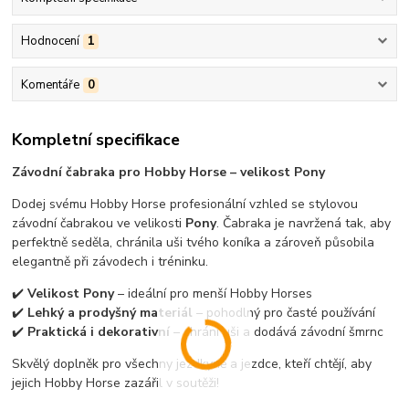
Hodnocení
1
Komentáře
0
Kompletní specifikace
Závodní čabraka pro Hobby Horse – velikost Pony
Dodej svému Hobby Horse profesionální vzhled se stylovou
závodní čabrakou ve velikosti
Pony
. Čabraka je navržená tak, aby
perfektně seděla, chránila uši tvého koníka a zároveň působila
elegantně při závodech i tréninku.
✔️
Velikost Pony
– ideální pro menší Hobby Horses
✔️
Lehký a prodyšný materiál
– pohodlný pro časté používání
✔️
Praktická i dekorativní
– chrání uši a dodává závodní šmrnc
Skvělý doplněk pro všechny jezdkyně a jezdce, kteří chtějí, aby
jejich Hobby Horse zazářil v soutěži!