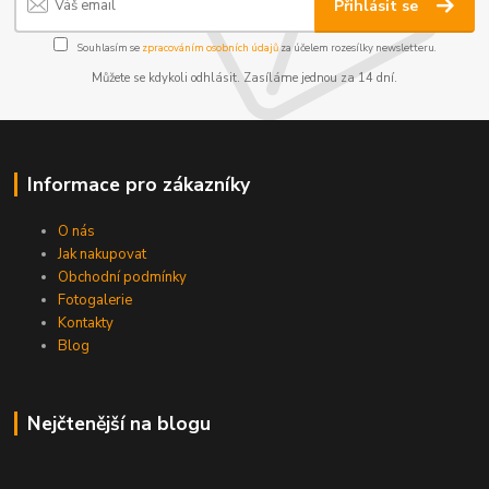
Přihlásit se
Souhlasím se
zpracováním osobních údajů
za účelem rozesílky newsletteru.
Můžete se kdykoli odhlásit. Zasíláme jednou za 14 dní.
Informace pro zákazníky
O nás
Jak nakupovat
Obchodní podmínky
Fotogalerie
Kontakty
Blog
Nejčtenější na blogu