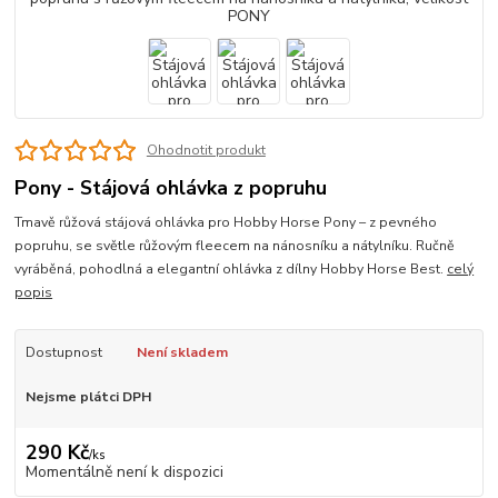
Ohodnotit produkt
Pony - Stájová ohlávka z popruhu
Tmavě růžová stájová ohlávka pro Hobby Horse Pony – z pevného
popruhu, se světle růžovým fleecem na nánosníku a nátylníku. Ručně
vyráběná, pohodlná a elegantní ohlávka z dílny Hobby Horse Best.
celý
popis
Dostupnost
Není skladem
Nejsme plátci DPH
290 Kč
/
ks
Momentálně není k dispozici