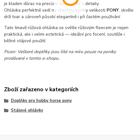
je kladen důraz na precizní zpracování a detaily.
Ohlávka perfektně sedí na všechny koníky velikosti
PONY
, skvěle
drží tvar a zároveň působí elegantně i při častém používání.
Tato tmavě růžová ohlávka se světle růžovým fleecem je nejen
praktická, ale i velmi estetická — ideální pro focení, soutěže i
běžné stájové použití.
Pozor: Veškeré doplňky jsou šité na míru pouze na poníky
prodávané v tomto e-shopu.
Zboží zařazeno v kategoriích
Doplňky pro hobby horse pony
Stájové ohlávky