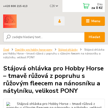
0
ks
CZK
+420 606 215 413
za
0 Kč
Menu
Hledat
Úvod
Doplňky pro hobby horse pony
Stájové ohlávky
Stájová ohlávka
pro Hobby Horse – tmavě růžová z popruhu s růžovým fleecem na nánosníku a
nátylníku, velikost PONY
Stájová ohlávka pro Hobby Horse
– tmavě růžová z popruhu s
růžovým fleecem na nánosníku a
nátylníku, velikost PONY