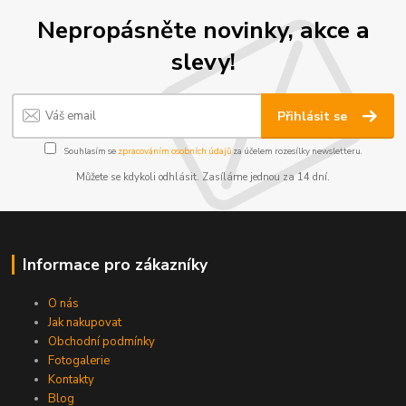
Nepropásněte novinky, akce a
slevy!
Přihlásit se
Souhlasím se
zpracováním osobních údajů
za účelem rozesílky newsletteru.
Můžete se kdykoli odhlásit. Zasíláme jednou za 14 dní.
Informace pro zákazníky
O nás
Jak nakupovat
Obchodní podmínky
Fotogalerie
Kontakty
Blog