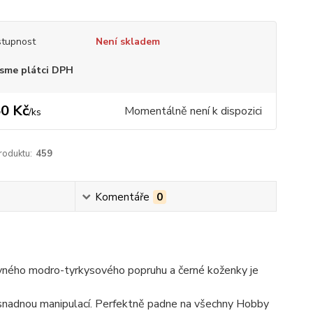
tupnost
Není skladem
sme plátci DPH
0 Kč
Momentálně není k dispozici
/
ks
roduktu:
459
Komentáře
0
vného modro-tyrkysového popruhu a černé koženky je
 snadnou manipulací. Perfektně padne na všechny Hobby