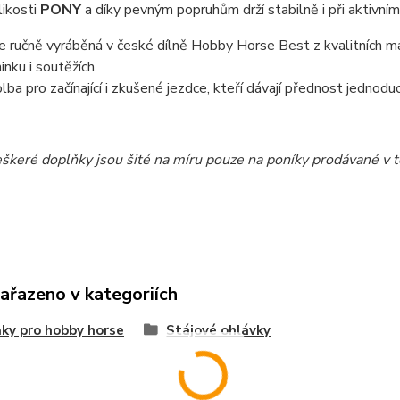
likosti
PONY
a díky pevným popruhům drží stabilně i při aktivní
e ručně vyráběná v české dílně Hobby Horse Best z kvalitních mat
ninku i soutěžích.
lba pro začínající i zkušené jezdce, kteří dávají přednost jednod
eškeré doplňky jsou šité na míru pouze na poníky prodávané v 
zařazeno v kategoriích
ky pro hobby horse
Stájové ohlávky