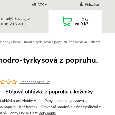
Přihlášení
CZK
 si rady? Zavolejte.
0
ks
za
0 Kč
 606 215 413
 Hobby Horse – modro-tyrkysová z popruhu, bez beránku, velikost
modro-tyrkysová z popruhu,
Ohodnotit produkt
 - Stájová ohlávka z popruhu a koženky
á ohlávka pro Hobby Horse Pony – modro-tyrkysová, z
o popruhu, bez beránku. Praktická, odolná a ručně vyráběná v
dílně Hobby Horse Best.
celý popis