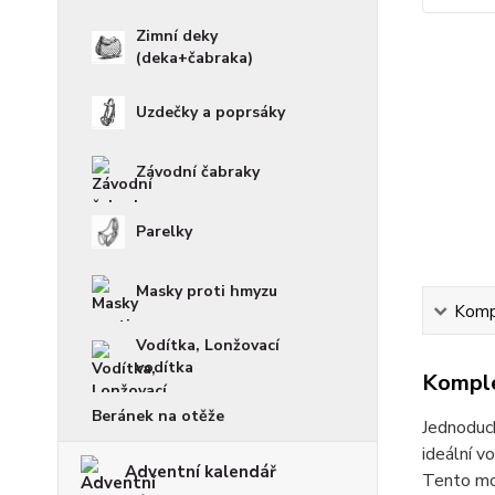
Zimní deky
(deka+čabraka)
Uzdečky a poprsáky
Závodní čabraky
Parelky
Masky proti hmyzu
Kompl
Vodítka, Lonžovací
vodítka
Komple
Beránek na otěže
Jednoduc
ideální v
Adventní kalendář
Tento mo