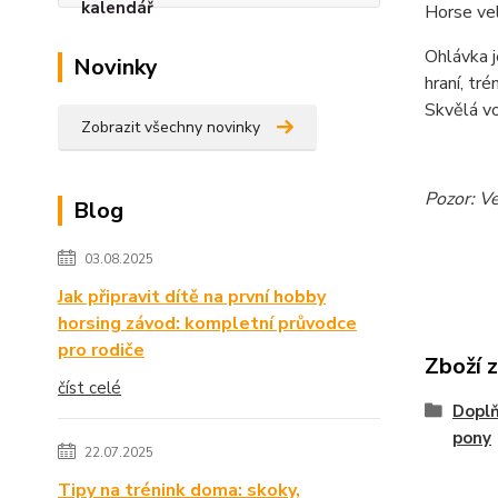
Horse ve
Ohlávka j
Novinky
hraní, tré
Skvělá vo
Zobrazit všechny novinky
Pozor: V
Blog
03.08.2025
Jak připravit dítě na první hobby
horsing závod: kompletní průvodce
pro rodiče
Zboží 
číst celé
Doplň
pony
22.07.2025
Tipy na trénink doma: skoky,