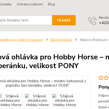
Kontakty
Ochrana soukromí
Blog
Nevíte
Hledat
+420
oplňky pro hobby horse pony
Stájové ohlávky
Stájová ohlávka pro
ová ohlávka pro Hobby Horse – 
beránku, velikost PONY
Pony
Stájov
pevnéh
české 