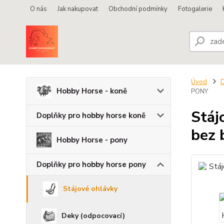
O nás
Jak nakupovat
Obchodní podmínky
Fotogalerie
Úvod
D
Hobby Horse - koně
PONY
Stáj
Doplňky pro hobby horse koně
bez 
Hobby Horse - pony
Doplňky pro hobby horse pony
Stájové ohlávky
Deky (odpocovací)