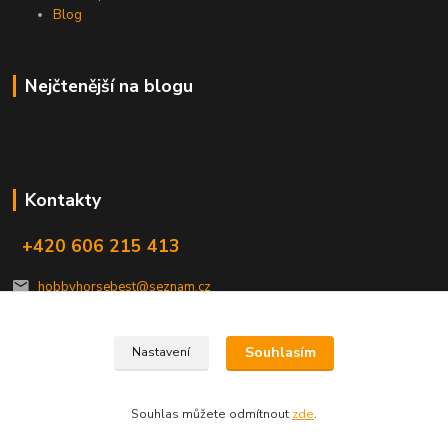
Blog
Nejčtenější na blogu
Kontakty
+420 606 215 413
hobbyhorsebest@seznam.cz
Souhlasím
Nastavení
Souhlas můžete odmítnout
zde
.
Vytvořeno na
Eshop-rychle.cz