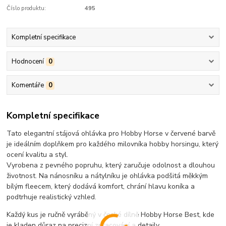
Číslo produktu:
495
Kompletní specifikace
Hodnocení
0
Komentáře
0
Kompletní specifikace
Tato elegantní stájová ohlávka pro Hobby Horse v červené barvě
je ideálním doplňkem pro každého milovníka hobby horsingu, který
ocení kvalitu a styl.
Vyrobena z pevného popruhu, který zaručuje odolnost a dlouhou
životnost. Na nánosníku a nátylníku je ohlávka podšitá měkkým
bílým fleecem, který dodává komfort, chrání hlavu koníka a
podtrhuje realistický vzhled.
Každý kus je ručně vyráběný v české dílně Hobby Horse Best, kde
je kladen důraz na precizní zpracování a detaily.