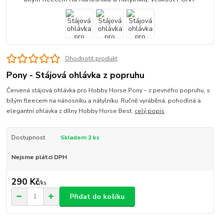
Ohodnotit produkt
Pony - Stájová ohlávka z popruhu
Červená stájová ohlávka pro Hobby Horse Pony – z pevného popruhu, s
bílým fleecem na nánosníku a nátylníku. Ručně vyráběná, pohodlná a
elegantní ohlávka z dílny Hobby Horse Best.
celý popis
Dostupnost
Skladem 2 ks
Nejsme plátci DPH
290 Kč
/
ks
Přidat do košíku