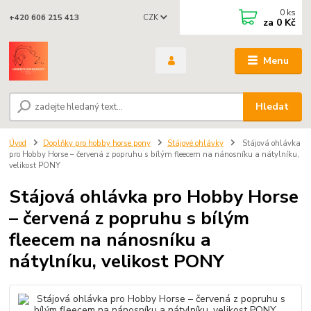
0
ks
CZK
+420 606 215 413
za
0 Kč
Menu
Hledat
Úvod
Doplňky pro hobby horse pony
Stájové ohlávky
Stájová ohlávka
pro Hobby Horse – červená z popruhu s bílým fleecem na nánosníku a nátylníku,
velikost PONY
Stájová ohlávka pro Hobby Horse
– červená z popruhu s bílým
fleecem na nánosníku a
nátylníku, velikost PONY