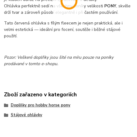
Ohlávka perfektně sedí na všechny koníky velikosti
PONY
, skvěle
drží tvar a zároveň působí elegantně i při častém používání.
Tato červená ohlávka s fílým fleecem je nejen praktická, ale i
velmi estetická — ideální pro focení, soutěže i běžné stájové
použití.
Pozor: Veškeré doplňky jsou šité na míru pouze na poníky
prodávané v tomto e-shopu.
Zboží zařazeno v kategoriích
Doplňky pro hobby horse pony
Stájové ohlávky