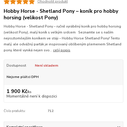
Ohodnotit produkt
Hobby Horse - Shetland Pony – koník pro hobby
horsing (velikost Pony)
Hobby Horse - Shetland Pony – ručně vyráběný koník pro hobby horsing
(velikost Pony), malý koník s velkým srdcem Seznamte se s naším
nejroztomilejším koníkem ve stáji – Hobby Horse Shetland Pony! Tento
malý, ale odvážný parťák je inspirovaný oblíbeným plemenem Shetland
pony, které vyniká nejen svo...
celý popis
Dostupnost
Není skladem
Nejsme plátci DPH
1 900 Kč
/
ks
Momentálně není k dispozici
Číslo produktu:
712