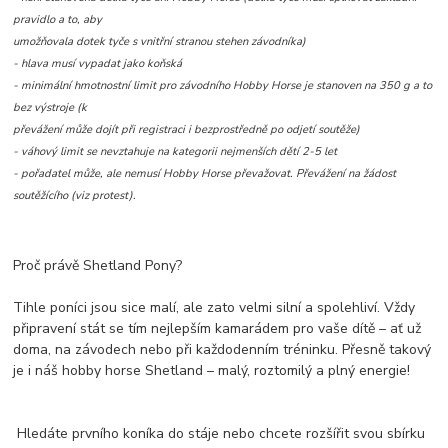
pravidlo a to, aby
umožňovala dotek tyče s vnitřní stranou stehen závodníka)
- hlava musí vypadat jako koňská
- minimální hmotnostní limit pro závodního Hobby Horse je stanoven na 350 g a to
bez výstroje (k
převážení může dojít při registraci i bezprostředně po odjetí soutěže)
- váhový limit se nevztahuje na kategorii nejmenších dětí 2-5 let
- pořadatel může, ale nemusí Hobby Horse převažovat. Převážení na žádost
soutěžícího (viz protest).
Proč právě Shetland Pony?
Tihle poníci jsou sice malí, ale zato velmi silní a spolehliví. Vždy
připravení stát se tím nejlepším kamarádem pro vaše dítě – ať už
doma, na závodech nebo při každodenním tréninku. Přesně takový
je i náš hobby horse Shetland – malý, roztomilý a plný energie!
Hledáte prvního koníka do stáje nebo chcete rozšířit svou sbírku