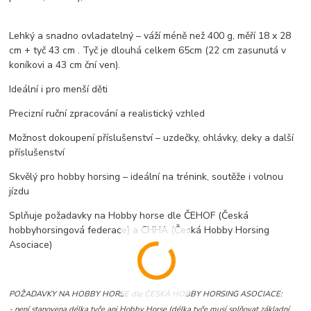
Lehký a snadno ovladatelný – váží méně než 400 g, měří 18 x 28
cm + tyč 43 cm . Tyč je dlouhá celkem 65cm (22 cm zasunutá v
koníkovi a 43 cm ční ven).
Ideální i pro menší děti
Precizní ruční zpracování a realistický vzhled
Možnost dokoupení příslušenství – uzdečky, ohlávky, deky a další
příslušenství
Skvělý pro hobby horsing – ideální na trénink, soutěže i volnou
jízdu
Splňuje požadavky na Hobby horse dle ČEHOF (Česká
hobbyhorsingová federace) a CHHA (
Česká Hobby Horsing
Asociace)
POŽADAVKY NA HOBBY HORSE dle
ČESKÁ HOBBY HORSING ASOCIACE:
- není stanovena délka tyče ani Hobby Horse (délka tyče musí splňovat základní