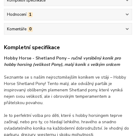
Kompletní specifikace
Hodnocení
1
Komentáře
0
Kompletní specifikace
Hobby Horse - Shetland Pony –
ručně vyráběný koník pro
hobby horsing (velikost Pony), malý koník s velkým srdcem
Seznamte se s naším nejroztomilejším koníkem ve stáji – Hobby
Horse Shetland Pony! Tento malý, ale odvážný parťák je
inspirovaný oblíbeným plemenem Shetland pony, které vyniká
nejen svou velikostí, ale i obrovským temperamentem a
přátelskou povahou.
Je to perfektní volba pro děti, které s hobby horsingem teprve
začínají, nebo pro ty, co hledají lehkého, hravého a snadno
ovladatelného koníka na každodenní dobrodružství. Je vhodný do
parkuru, drezury, westernu i skoku mohutnosti.