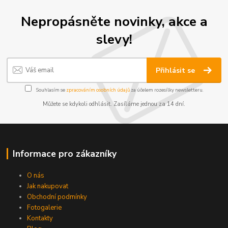
Nepropásněte novinky, akce a
slevy!
Přihlásit se
Souhlasím se
zpracováním osobních údajů
za účelem rozesílky newsletteru.
Můžete se kdykoli odhlásit. Zasíláme jednou za 14 dní.
Informace pro zákazníky
O nás
Jak nakupovat
Obchodní podmínky
Fotogalerie
Kontakty