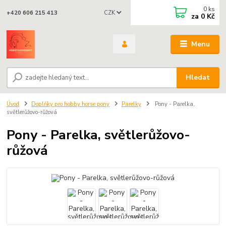
0
ks
CZK
+420 606 215 413
za
0 Kč
Menu
Hledat
Úvod
Doplňky pro hobby horse pony
Parelky
Pony - Parelka,
světlerůžovo-růžová
Pony - Parelka, světlerůžovo-
růžová