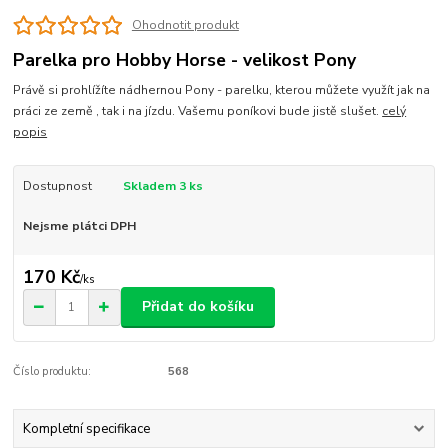
Ohodnotit produkt
Parelka pro Hobby Horse - velikost Pony
Právě si prohlížíte nádhernou Pony - parelku, kterou můžete využít jak na
práci ze země , tak i na jízdu. Vašemu poníkovi bude jistě slušet.
celý
popis
Dostupnost
Skladem 3 ks
Nejsme plátci DPH
170 Kč
/
ks
Přidat do košíku
Číslo produktu:
568
Kompletní specifikace