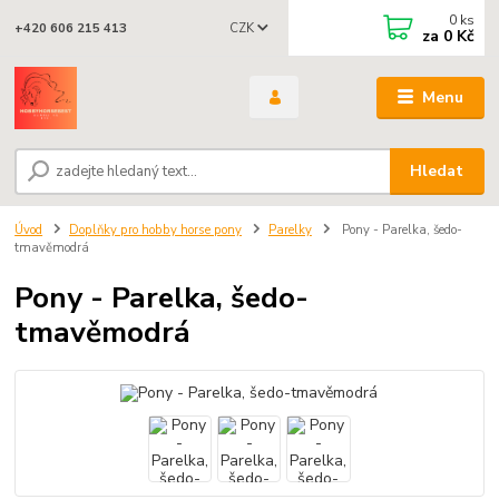
0
ks
CZK
+420 606 215 413
za
0 Kč
Menu
Hledat
Úvod
Doplňky pro hobby horse pony
Parelky
Pony - Parelka, šedo-
tmavěmodrá
Pony - Parelka, šedo-
tmavěmodrá