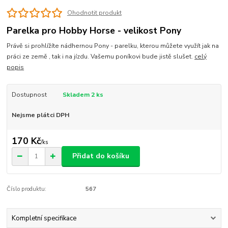
Ohodnotit produkt
Parelka pro Hobby Horse - velikost Pony
Právě si prohlížíte nádhernou Pony - parelku, kterou můžete využít jak na
práci ze země , tak i na jízdu. Vašemu poníkovi bude jistě slušet.
celý
popis
Dostupnost
Skladem 2 ks
Nejsme plátci DPH
170 Kč
/
ks
Přidat do košíku
Číslo produktu:
567
Kompletní specifikace