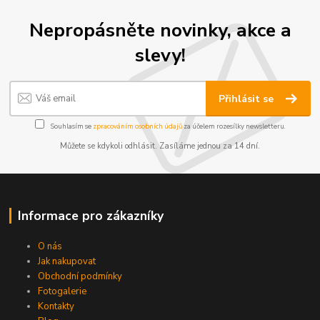
Nepropásněte novinky, akce a
slevy!
Přihlásit se
Souhlasím se
zpracováním osobních údajů
za účelem rozesílky newsletteru.
Můžete se kdykoli odhlásit. Zasíláme jednou za 14 dní.
Informace pro zákazníky
O nás
Jak nakupovat
Obchodní podmínky
Fotogalerie
Kontakty