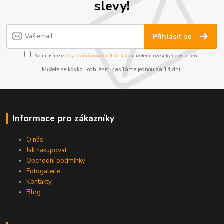
slevy!
Přihlásit se
Souhlasím se
zpracováním osobních údajů
za účelem rozesílky newsletteru.
Můžete se kdykoli odhlásit. Zasíláme jednou za 14 dní.
Informace pro zákazníky
O nás
Jak nakupovat
Obchodní podmínky
Fotogalerie
Kontakty
Blog