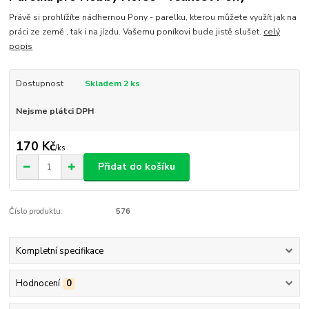
Právě si prohlížíte nádhernou Pony - parelku, kterou můžete využít jak na
práci ze země , tak i na jízdu. Vašemu poníkovi bude jistě slušet.
celý
popis
Dostupnost
Skladem 2 ks
Nejsme plátci DPH
170 Kč
/
ks
Přidat do košíku
Číslo produktu:
576
Kompletní specifikace
Hodnocení
0