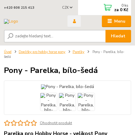
0
ks
CZK
+420 606 215 413
za
0 Kč
Menu
Hledat
Úvod
Doplňky pro hobby horse pony
Parelky
Pony - Parelka, bílo-
šedá
Pony - Parelka, bílo-šedá
Ohodnotit produkt
Parelka pro Hobby Horse - velikost Pony