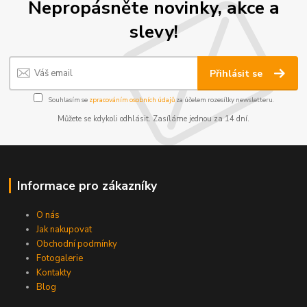
Nepropásněte novinky, akce a
slevy!
Přihlásit se
Souhlasím se
zpracováním osobních údajů
za účelem rozesílky newsletteru.
Můžete se kdykoli odhlásit. Zasíláme jednou za 14 dní.
Informace pro zákazníky
O nás
Jak nakupovat
Obchodní podmínky
Fotogalerie
Kontakty
Blog