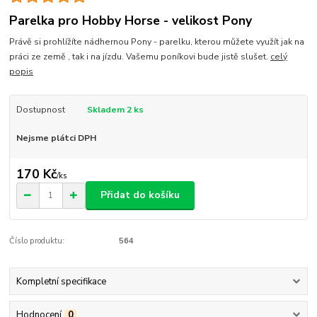
Parelka pro Hobby Horse - velikost Pony
Právě si prohlížíte nádhernou Pony - parelku, kterou můžete využít jak na
práci ze země , tak i na jízdu. Vašemu poníkovi bude jistě slušet.
celý
popis
Dostupnost
Skladem 2 ks
Nejsme plátci DPH
170 Kč
/
ks
Přidat do košíku
Číslo produktu:
564
Kompletní specifikace
Hodnocení
0