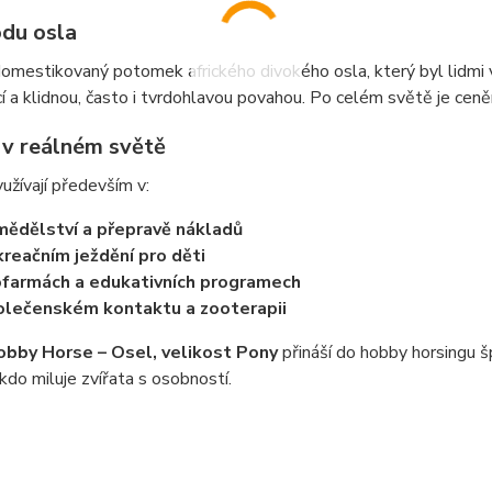
du osla
omestikovaný potomek afrického divokého osla, který byl lidmi vy
cí a klidnou, často i tvrdohlavou povahou. Po celém světě je ceně
í v reálném světě
yužívají především v:
ědělství a přepravě nákladů
reačním ježdění pro děti
farmách a edukativních programech
lečenském kontaktu a zooterapii
obby Horse – Osel, velikost Pony
přináší do hobby horsingu šp
kdo miluje zvířata s osobností.