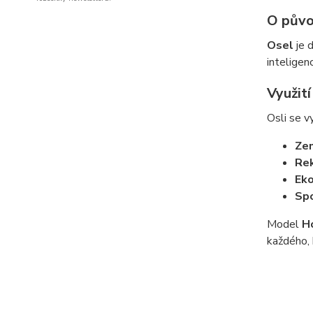
O půvo
Osel
je d
inteligen
Využit
Osli se v
Zem
Rek
Eko
Spo
Model
H
každého, 