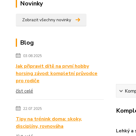
Novinky
Zobrazit všechny novinky
Blog
03.08.2025
Jak připravit dítě na první hobby
horsing závod: kompletní průvodce
pro rodiče
číst celé
Kompl
22.07.2025
Komple
Tipy na trénink doma: skoky,
disciplíny, rovnováha
Lehký a 