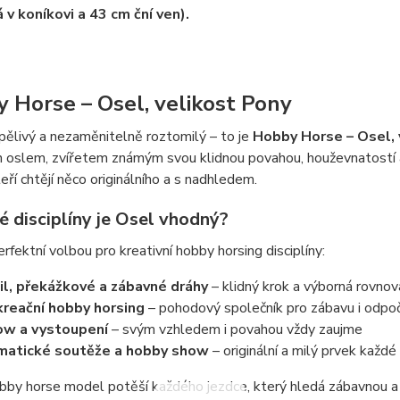
 v koníkovi a 43 cm ční ven).
 Horse – Osel, velikost Pony
rpělivý a nezaměnitelně roztomilý – to je
Hobby Horse – Osel, 
n oslem, zvířetem známým svou klidnou povahou, houževnatostí a
teří chtějí něco originálního a s nadhledem.
é disciplíny je Osel vhodný?
erfektní volbou pro kreativní hobby horsing disciplíny:
il, překážkové a zábavné dráhy
– klidný krok a výborná rovno
reační hobby horsing
– pohodový společník pro zábavu i odpo
w a vystoupení
– svým vzhledem i povahou vždy zaujme
atické soutěže a hobby show
– originální a milý prvek každé
by horse model potěší každého jezdce, který hledá zábavnou a 