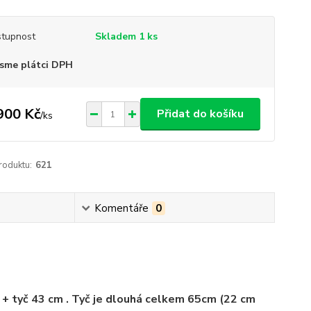
tupnost
Skladem 1 ks
sme plátci DPH
900 Kč
Přidat do košíku
/
ks
roduktu:
621
Komentáře
0
 + tyč 43 cm . Tyč je dlouhá celkem 65cm
(22 cm