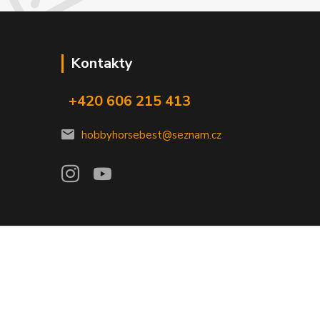
Kontakty
+420 606 215 413
hobbyhorsebest@seznam.cz
Vytvořeno na
Eshop-rychle.cz