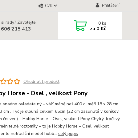
Přihlášení
CZK
 si rady? Zavolejte.
0
ks
za
0 Kč
 606 215 413
Ohodnotit produkt
y Horse - Osel , velikost Pony
a snadno ovladatelný – váží méně než 400 g, měří 18 x 28 cm
43 cm . Tyč je dlouhá celkem 65cm (22 cm zasunutá v koníkovi
m ční ven). Hobby Horse – Osel, velikost Pony Chytrý, trpělivý
měnitelně roztomilý – to je Hobby Horse – Osel, velikost
Tento netradiční model hobb...
celý popis