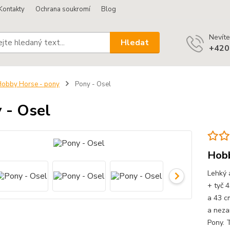
Kontakty
Ochrana soukromí
Blog
Nevíte
Hledat
+420
obby Horse - pony
Pony - Osel
 - Osel
Hobb
Lehký 
+ tyč 
a 43 c
a neza
Pony. 