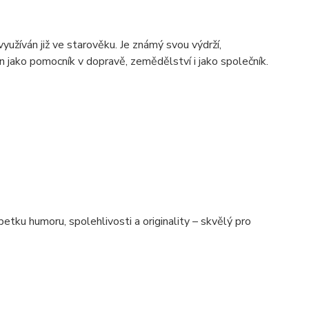
užíván již ve starověku. Je známý svou výdrží,
n jako pomocník v dopravě, zemědělství i jako společník.
etku humoru, spolehlivosti a originality – skvělý pro