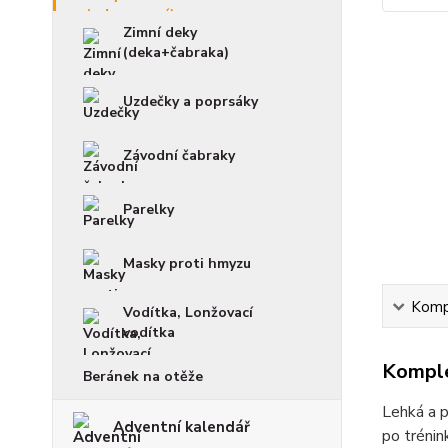
Zimní deky
(deka+čabraka)
Uzdečky a poprsáky
Závodní čabraky
Parelky
Masky proti hmyzu
Kompl
Vodítka, Lonžovací
vodítka
Komple
Beránek na otěže
Lehká a 
Adventní kalendář
po trénin