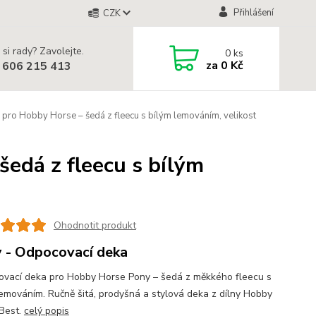
Přihlášení
CZK
 si rady? Zavolejte.
0
ks
za
0 Kč
 606 215 413
pro Hobby Horse – šedá z fleecu s bílým lemováním, velikost
edá z fleecu s bílým
Ohodnotit produkt
 - Odpocovací deka
vací deka pro Hobby Horse Pony – šedá z měkkého fleecu s
lemováním. Ručně šitá, prodyšná a stylová deka z dílny Hobby
Best.
celý popis