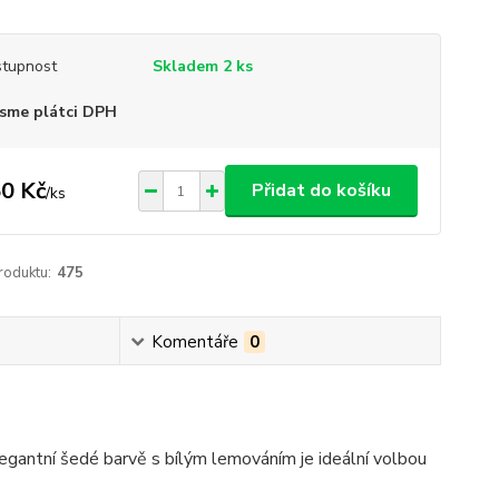
tupnost
Skladem 2 ks
sme plátci DPH
0 Kč
Přidat do košíku
/
ks
roduktu:
475
Komentáře
0
egantní šedé barvě s bílým lemováním je ideální volbou