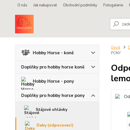
O nás
Jak nakupovat
Obchodní podmínky
Fotogalerie
Úvod
D
Hobby Horse - koně
PONY
Odpo
Doplňky pro hobby horse koně
lemo
Hobby Horse - pony
Doplňky pro hobby horse pony
Stájové ohlávky
Deky (odpocovací)