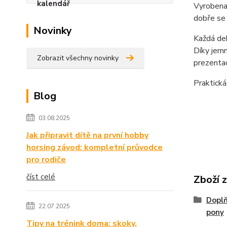
Vyrobena 
dobře se 
Novinky
Každá dek
Díky jemn
Zobrazit všechny novinky
prezenta
Praktická
Blog
03.08.2025
Jak připravit dítě na první hobby
horsing závod: kompletní průvodce
pro rodiče
číst celé
Zboží 
Doplň
22.07.2025
pony
Tipy na trénink doma: skoky,