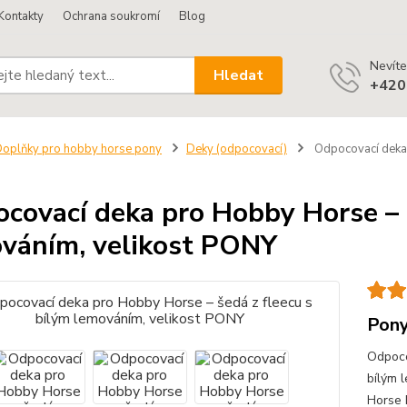
Kontakty
Ochrana soukromí
Blog
Nevíte
Hledat
+420
oplňky pro hobby horse pony
Deky (odpocovací)
Odpocovací deka 
covací deka pro Hobby Horse – š
váním, velikost PONY
Pony
Odpoco
bílým 
Horse 