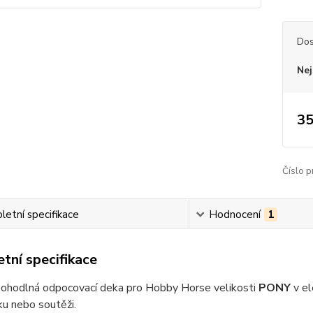
Dos
Nej
35
Číslo p
etní specifikace
Hodnocení
1
tní specifikace
pohodlná odpocovací deka pro Hobby Horse velikosti
PONY
v el
ku nebo soutěži.