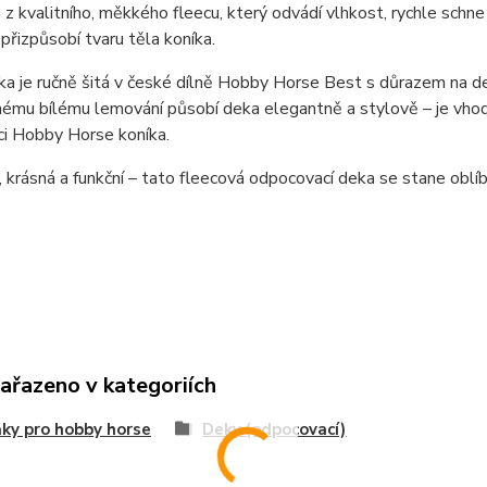
z kvalitního, měkkého fleecu, který odvádí vlhkost, rychle schne 
přizpůsobí tvaru těla koníka.
a je ručně šitá v české dílně Hobby Horse Best s důrazem na deta
ému bílému lemování působí deka elegantně a stylově – je vhodn
ci Hobby Horse koníka.
, krásná a funkční – tato fleecová odpocovací deka se stane o
zařazeno v kategoriích
ky pro hobby horse
Deky (odpocovací)