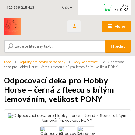
0
ks
CZK
+420 606 215 413
za
0 Kč
Menu
Hledat
Úvod
Doplňky pro hobby horse pony
Deky (odpocovací)
Odpocovací
deka pro Hobby Horse – černá z fleecu s bílým lemováním, velikost PONY
Odpocovací deka pro Hobby
Horse – černá z fleecu s bílým
lemováním, velikost PONY