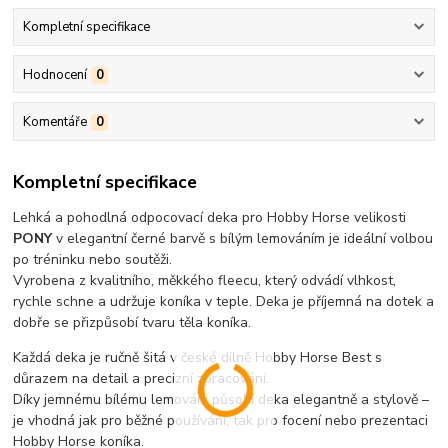
Kompletní specifikace
Hodnocení
0
Komentáře
0
Kompletní specifikace
Lehká a pohodlná odpocovací deka pro Hobby Horse velikosti
PONY
v elegantní černé barvě s bílým lemováním je ideální volbou
po tréninku nebo soutěži.
Vyrobena z kvalitního, měkkého fleecu, který odvádí vlhkost,
rychle schne a udržuje koníka v teple. Deka je příjemná na dotek a
dobře se přizpůsobí tvaru těla koníka.
Každá deka je ručně šitá v české dílně Hobby Horse Best s
důrazem na detail a precizní zpracování.
Díky jemnému bílému lemování působí deka elegantně a stylově –
je vhodná jak pro běžné používání, tak pro focení nebo prezentaci
Hobby Horse koníka.