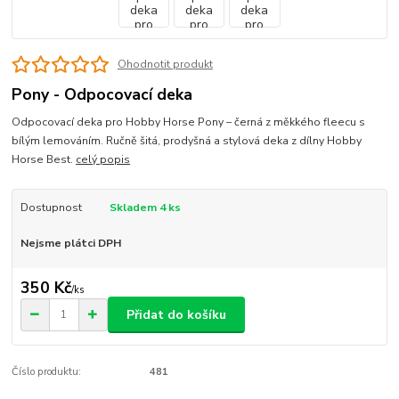
Ohodnotit produkt
Pony - Odpocovací deka
Odpocovací deka pro Hobby Horse Pony – černá z měkkého fleecu s
bílým lemováním. Ručně šitá, prodyšná a stylová deka z dílny Hobby
Horse Best.
celý popis
Dostupnost
Skladem 4 ks
Nejsme plátci DPH
350 Kč
/
ks
Přidat do košíku
Číslo produktu:
481