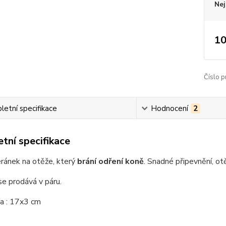
Nej
10
Číslo p
etní specifikace
Hodnocení
2
tní specifikace
ránek na otěže, který
brání odření koně
. Snadné připevnění, o
se prodává v páru.
a : 17x3 cm