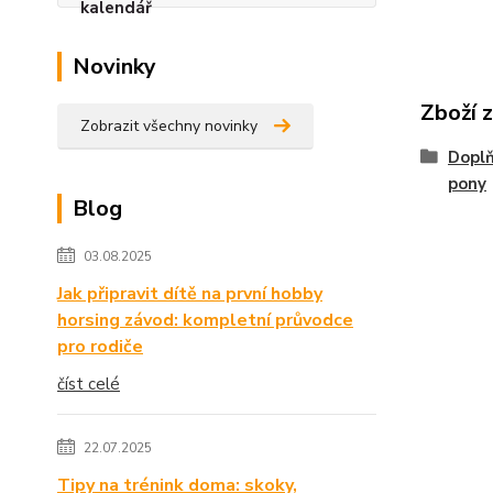
Novinky
Zboží 
Zobrazit všechny novinky
Doplň
pony
Blog
03.08.2025
Jak připravit dítě na první hobby
horsing závod: kompletní průvodce
pro rodiče
číst celé
22.07.2025
Tipy na trénink doma: skoky,