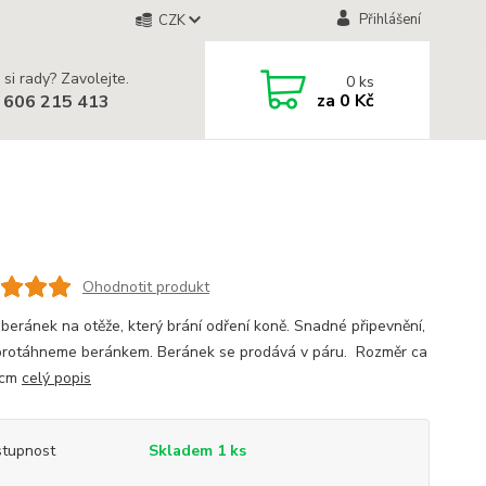
Přihlášení
CZK
 si rady? Zavolejte.
0
ks
za
0 Kč
 606 215 413
Ohodnotit produkt
 beránek na otěže, který brání odření koně. Snadné připevnění,
protáhneme beránkem. Beránek se prodává v páru. Rozměr ca
 cm
celý popis
tupnost
Skladem 1 ks