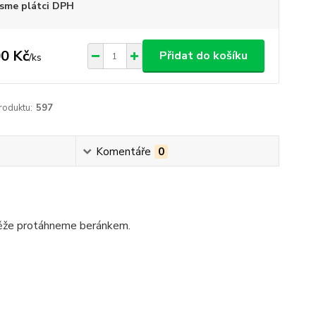
sme plátci DPH
0 Kč
Přidat do košíku
/
ks
roduktu:
597
Komentáře
0
těže protáhneme beránkem.