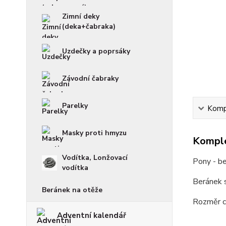
Zimní deky
(deka+čabraka)
Uzdečky a poprsáky
Závodní čabraky
Parelky
Kompl
Masky proti hmyzu
Komple
Vodítka, Lonžovací
Pony - be
vodítka
Beránek 
Beránek na otěže
Rozměr c
Adventní kalendář