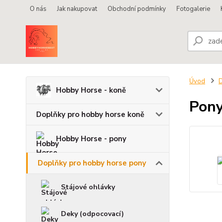
O nás
Jak nakupovat
Obchodní podmínky
Fotogalerie
Úvod
D
Hobby Horse - koně
Pony
Doplňky pro hobby horse koně
Hobby Horse - pony
Doplňky pro hobby horse pony
Stájové ohlávky
Deky (odpocovací)