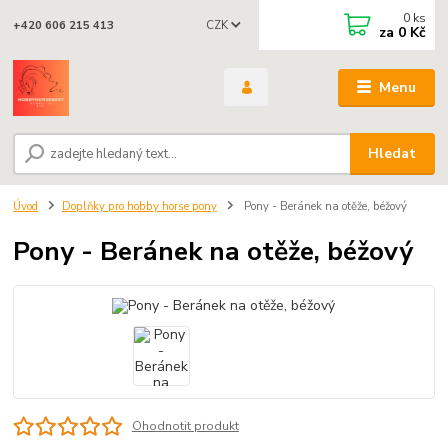
0
ks
CZK
+420 606 215 413
za
0 Kč
Menu
Hledat
Úvod
Doplňky pro hobby horse pony
Pony - Beránek na otěže, béžový
Pony - Beránek na otěže, béžový
Ohodnotit produkt