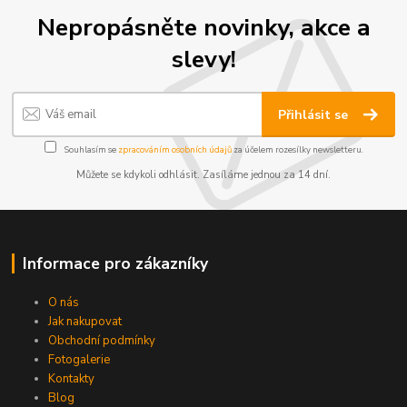
Nepropásněte novinky, akce a
slevy!
Přihlásit se
Souhlasím se
zpracováním osobních údajů
za účelem rozesílky newsletteru.
Můžete se kdykoli odhlásit. Zasíláme jednou za 14 dní.
Informace pro zákazníky
O nás
Jak nakupovat
Obchodní podmínky
Fotogalerie
Kontakty
Blog