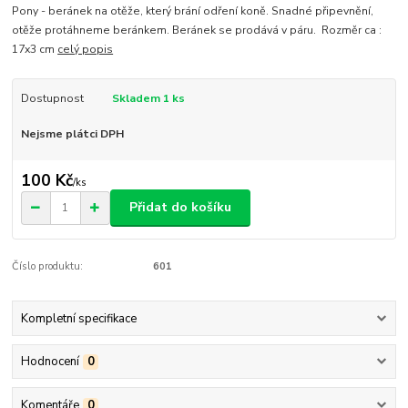
Pony - beránek na otěže, který brání odření koně. Snadné připevnění,
otěže protáhneme beránkem. Beránek se prodává v páru. Rozměr ca :
17x3 cm
celý popis
Dostupnost
Skladem 1 ks
Nejsme plátci DPH
100 Kč
/
ks
Přidat do košíku
Číslo produktu:
601
Kompletní specifikace
Hodnocení
0
Komentáře
0