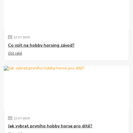
22
.
07
.
2025
Co vzít na hobby horsing závod?
číst celé
22
.
07
.
2025
Jak vybrat prvního hobby horse pro dítě?