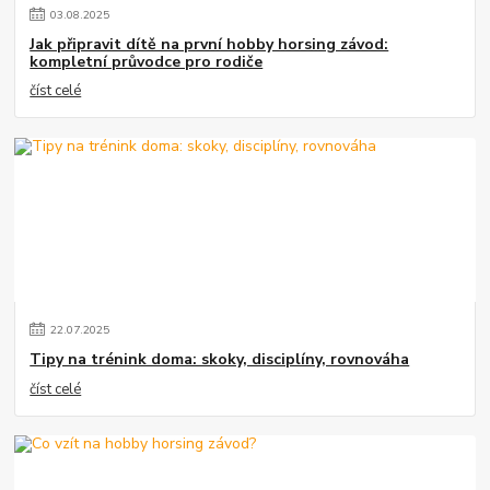
03
.
08
.
2025
Jak připravit dítě na první hobby horsing závod:
kompletní průvodce pro rodiče
číst celé
22
.
07
.
2025
Tipy na trénink doma: skoky, disciplíny, rovnováha
číst celé