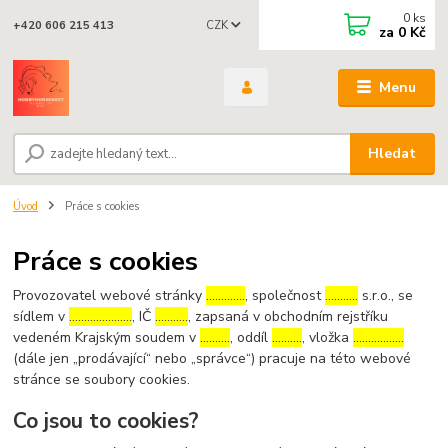
0
ks
CZK
+420 606 215 413
za
0 Kč
Menu
Hledat
Úvod
Práce s cookies
Práce s cookies
Provozovatel webové stránky
………….
, společnost
………..
s.r.o., se
sídlem v
…………………
, IČ
………..
, zapsaná v obchodním rejstříku
vedeném Krajským soudem v
……….
, oddíl
……….
, vložka
……………..
(dále jen „prodávající“ nebo „správce“) pracuje na této webové
stránce se soubory cookies.
Co jsou to cookies?