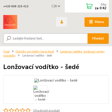
0
ks
CZK
+420 606 215 413
za
0 Kč
Menu
Hledat
Úvod
Doplňky pro hobby horse koně
Lonžovací vodítka, lonžovací spojky,
průvlečky
Lonžovací vodítko - šedé
Lonžovací vodítko - šedé
Ohodnotit produkt