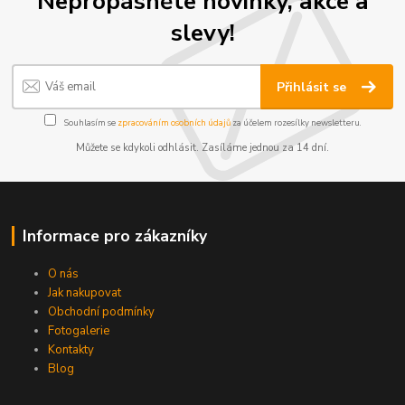
Nepropásněte novinky, akce a
slevy!
Přihlásit se
Souhlasím se
zpracováním osobních údajů
za účelem rozesílky newsletteru.
Můžete se kdykoli odhlásit. Zasíláme jednou za 14 dní.
Informace pro zákazníky
O nás
Jak nakupovat
Obchodní podmínky
Fotogalerie
Kontakty
Blog