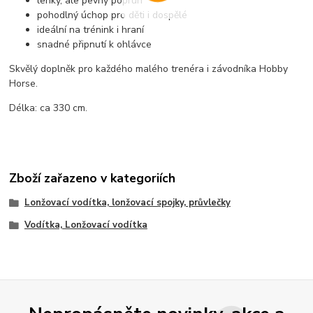
lehký, ale pevný popruh
pohodlný úchop pro děti i dospělé
ideální na trénink i hraní
snadné připnutí k ohlávce
Skvělý doplněk pro každého malého trenéra i závodníka Hobby
Horse.
Délka: ca 330 cm.
Zboží zařazeno v kategoriích
Lonžovací vodítka, lonžovací spojky, průvlečky
Vodítka, Lonžovací vodítka