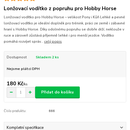
Lonžovací vodítko z popruhu pro Hobby Horse
Lonžovací vodítko pro Hobby Horse – velikost Pony i Kůň Lehké a pevné
lonžovací vodítko je ideální doplněk pro trénink, práci ze země i zábavné
hraní s Hobby Horse. Díky odolnému popruhu se dobře drží, neklouže v
ruce a zároveň zůstává příjemně lehké i pro menší jezdce. Vodítko
pomáhá rozvíjet správ...
celý popis
Dostupnost
Skladem 2 ks
Nejsme plátci DPH
180 Kč
/
ks
Přidat do košíku
Číslo produktu:
666
Kompletní specifikace