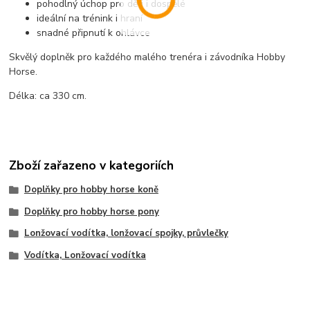
pohodlný úchop pro děti i dospělé
ideální na trénink i hraní
snadné připnutí k ohlávce
Skvělý doplněk pro každého malého trenéra i závodníka Hobby
Horse.
Délka: ca 330 cm.
Zboží zařazeno v kategoriích
Doplňky pro hobby horse koně
Doplňky pro hobby horse pony
Lonžovací vodítka, lonžovací spojky, průvlečky
Vodítka, Lonžovací vodítka