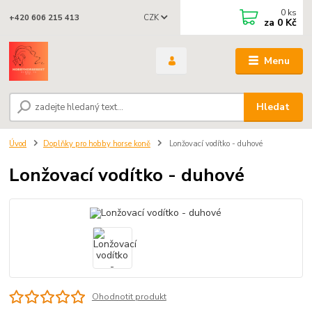
0
ks
CZK
+420 606 215 413
za
0 Kč
Menu
Hledat
Úvod
Doplňky pro hobby horse koně
Lonžovací vodítko - duhové
Lonžovací vodítko - duhové
Ohodnotit produkt