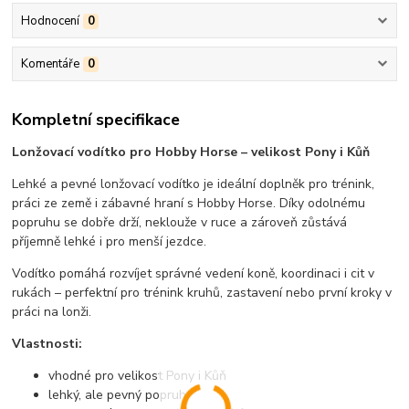
Hodnocení
0
Komentáře
0
Kompletní specifikace
Lonžovací vodítko pro Hobby Horse – velikost Pony i Kůň
Lehké a pevné lonžovací vodítko je ideální doplněk pro trénink,
práci ze země i zábavné hraní s Hobby Horse. Díky odolnému
popruhu se dobře drží, neklouže v ruce a zároveň zůstává
příjemně lehké i pro menší jezdce.
Vodítko pomáhá rozvíjet správné vedení koně, koordinaci i cit v
rukách – perfektní pro trénink kruhů, zastavení nebo první kroky v
práci na lonži.
Vlastnosti:
vhodné pro velikost Pony i Kůň
lehký, ale pevný popruh