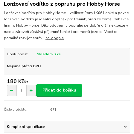
Lonžovací vodítko z popruhu pro Hobby Horse
Lonžovací vodítko pro Hobby Horse – velikost Pony i Kůň Lehké a pevné
lonžovací vodítko je ideální doplněk pro trénink, práci ze země i zábavné
hraní s Hobby Horse. Díky odolnému popruhu se dobře drží, neklouže v
ruce a zároveň zůstává příjemně lehké i pro menší jezdce. Vodítko
pomáhá rozvíjet správ...
celý popis
Dostupnost
Skladem 3 ks
Nejsme plátci DPH
180 Kč
/
ks
Přidat do košíku
Číslo produktu:
671
Kompletní specifikace