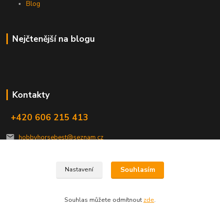
Blog
Nejčtenější na blogu
Kontakty
+420 606 215 413
hobbyhorsebest@seznam.cz
Souhlasím
Nastavení
Souhlas můžete odmítnout
zde
.
Vytvořeno na
Eshop-rychle.cz