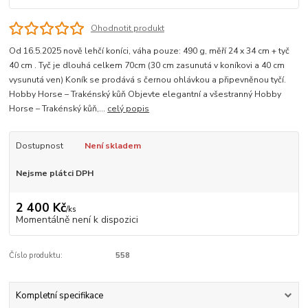
Ohodnotit produkt
Od 16.5.2025 nově lehčí koníci, váha pouze: 490 g, měří 24 x 34 cm + tyč
40 cm . Tyč je dlouhá celkem 70cm (30 cm zasunutá v koníkovi a 40 cm
vysunutá ven) Koník se prodává s černou ohlávkou a připevněnou tyčí.
Hobby Horse – Trakénský kůň Objevte elegantní a všestranný Hobby
Horse – Trakénský kůň,...
celý popis
Dostupnost
Není skladem
Nejsme plátci DPH
2 400 Kč
/
ks
Momentálně není k dispozici
Číslo produktu:
558
Kompletní specifikace