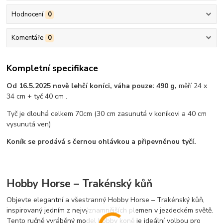
Hodnocení
0
Komentáře
0
Kompletní specifikace
Od 16.5.2025 nově lehčí koníci, váha pouze: 490 g,
měří 24 x
34 cm + tyč 40 cm .
Tyč je dlouhá celkem 70cm (30 cm zasunutá v koníkovi a 40 cm
vysunutá ven)
Koník se prodává s černou ohlávkou a připevněnou tyčí.
Hobby Horse – Trakénský kůň
Objevte elegantní a všestranný Hobby Horse – Trakénský kůň,
inspirovaný jedním z nejvýznamnějších plemen v jezdeckém světě.
Tento ručně vyráběný model hobby koně je ideální volbou pro