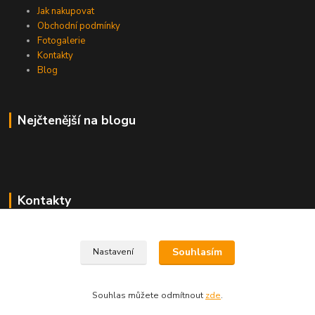
Jak nakupovat
Obchodní podmínky
Fotogalerie
Kontakty
Blog
Nejčtenější na blogu
Kontakty
+420 606 215 413
Souhlasím
Nastavení
hobbyhorsebest@seznam.cz
Souhlas můžete odmítnout
zde
.