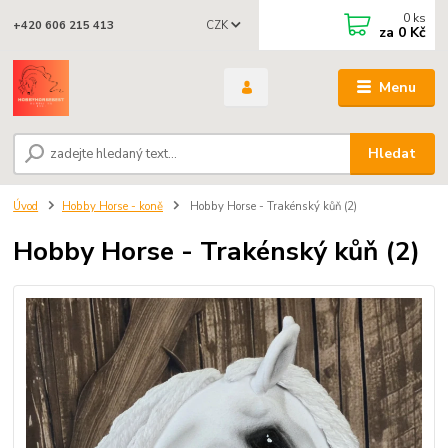
0
ks
CZK
+420 606 215 413
za
0 Kč
Menu
Hledat
Úvod
Hobby Horse - koně
Hobby Horse - Trakénský kůň (2)
Hobby Horse - Trakénský kůň (2)