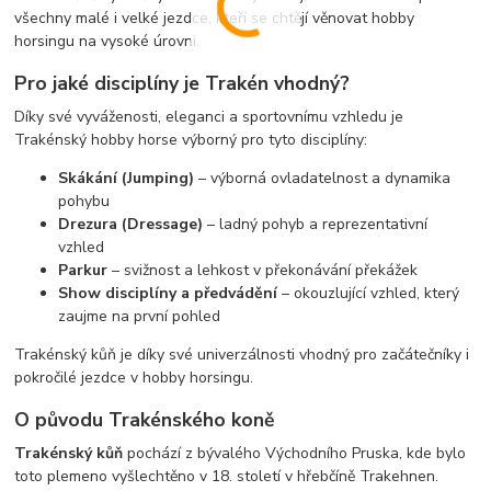
všechny malé i velké jezdce, kteří se chtějí věnovat hobby
horsingu na vysoké úrovni.
Pro jaké disciplíny je Trakén vhodný?
Díky své vyváženosti, eleganci a sportovnímu vzhledu je
Trakénský hobby horse výborný pro tyto disciplíny:
Skákání (Jumping)
– výborná ovladatelnost a dynamika
pohybu
Drezura (Dressage)
– ladný pohyb a reprezentativní
vzhled
Parkur
– svižnost a lehkost v překonávání překážek
Show disciplíny a předvádění
– okouzlující vzhled, který
zaujme na první pohled
Trakénský kůň je díky své univerzálnosti vhodný pro začátečníky i
pokročilé jezdce v hobby horsingu.
O původu Trakénského koně
Trakénský kůň
pochází z bývalého Východního Pruska, kde bylo
toto plemeno vyšlechtěno v 18. století v hřebčíně Trakehnen.