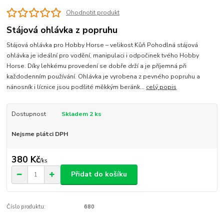
Ohodnotit produkt
Stájová ohlávka z popruhu
Stájová ohlávka pro Hobby Horse – velikost Kůň Pohodlná stájová
ohlávka je ideální pro vodění, manipulaci i odpočinek tvého Hobby
Horse. Díky lehkému provedení se dobře drží a je příjemná při
každodenním používání. Ohlávka je vyrobena z pevného popruhu a
nánosník i lícnice jsou podšité měkkým beránk...
celý popis
Dostupnost
Skladem 2 ks
Nejsme plátci DPH
380 Kč
/
ks
Přidat do košíku
Číslo produktu:
680