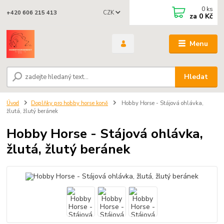
0
ks
CZK
+420 606 215 413
za
0 Kč
Menu
Hledat
Úvod
Doplňky pro hobby horse koně
Hobby Horse - Stájová ohlávka,
žlutá, žlutý beránek
Hobby Horse - Stájová ohlávka,
žlutá, žlutý beránek