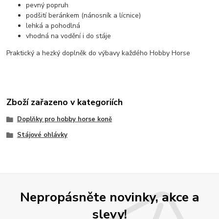
pevný popruh
podšití beránkem (nánosník a lícnice)
lehká a pohodlná
vhodná na vodění i do stáje
Praktický a hezký doplněk do výbavy každého Hobby Horse
Zboží zařazeno v kategoriích
Doplňky pro hobby horse koně
Stájové ohlávky
Nepropásněte novinky, akce a
slevy!