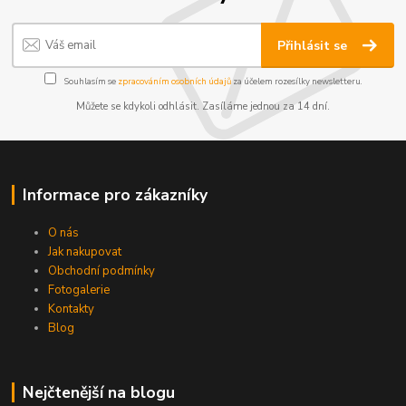
Přihlásit se
Souhlasím se
zpracováním osobních údajů
za účelem rozesílky newsletteru.
Můžete se kdykoli odhlásit. Zasíláme jednou za 14 dní.
Informace pro zákazníky
O nás
Jak nakupovat
Obchodní podmínky
Fotogalerie
Kontakty
Blog
Nejčtenější na blogu