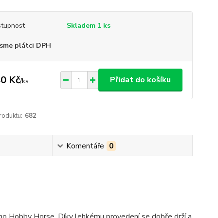
tupnost
Skladem 1 ks
sme plátci DPH
0 Kč
Přidat do košíku
/
ks
roduktu:
682
Komentáře
0
vého Hobby Horse. Díky lehkému provedení se dobře drží a