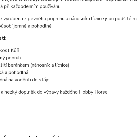
ná při každodenním používání.
e vyrobena z pevného popruhu a nánosník i lícnice jsou podšité 
působí jemně a pohodlně.
ti:
ikost Kůň
ný popruh
šití beránkem (nánosník a lícnice)
ká a pohodlná
dná na vodění i do stáje
ý a hezký doplněk do výbavy každého Hobby Horse