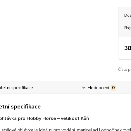
Dos
Nej
38
Číslo p
etní specifikace
Hodnocení
0
tní specifikace
ohlávka pro Hobby Horse – velikost Kůň
stájová ohlávka je ideální pro vodění, manipulaci i odpočinek t