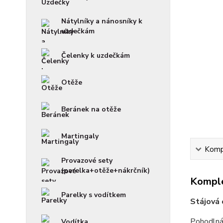
Nátylníky a nánosníky k
uzdečkám
Čelenky k uzdečkám
Otěže
Beránek na otěže
Martingaly
Kompl
Provazové sety
(parelka+otěže+nákrčník)
Komple
Parelky s vodítkem
Stájová 
Pohodlná 
Vodítka