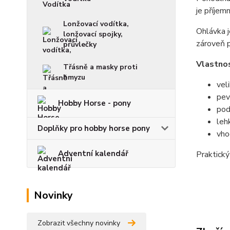
je příjem
Lonžovací vodítka,
Ohlávka j
lonžovací spojky,
zároveň 
průvlečky
Vlastnos
Třásně a masky proti
hmyzu
vel
pev
Hobby Horse - pony
pod
leh
Doplňky pro hobby horse pony
vho
Adventní kalendář
Praktick
Novinky
Zobrazit všechny novinky