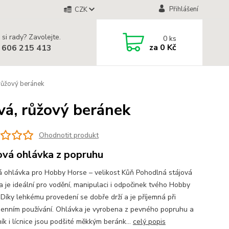
Přihlášení
CZK
 si rady? Zavolejte.
0
ks
za
0 Kč
 606 215 413
růžový beránek
vá, růžový beránek
Ohodnotit produkt
ová ohlávka z popruhu
á ohlávka pro Hobby Horse – velikost Kůň Pohodlná stájová
a je ideální pro vodění, manipulaci i odpočinek tvého Hobby
 Díky lehkému provedení se dobře drží a je příjemná při
enním používání. Ohlávka je vyrobena z pevného popruhu a
ík i lícnice jsou podšité měkkým beránk...
celý popis