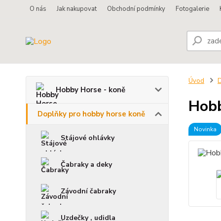
O nás
Jak nakupovat
Obchodní podmínky
Fotogalerie
Úvod
D
Hobby Horse - koně
Hobb
Doplňky pro hobby horse koně
Novinka
Stájové ohlávky
Čabraky a deky
Závodní čabraky
Uzdečky , udidla