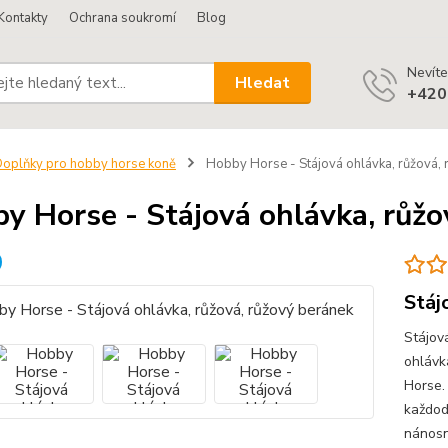
Kontakty
Ochrana soukromí
Blog
Nevíte
Hledat
+420
oplňky pro hobby horse koně
Hobby Horse - Stájová ohlávka, růžová, 
y Horse - Stájová ohlávka, růžo
Stáj
Stájov
ohlávk
Horse.
každod
nánosn