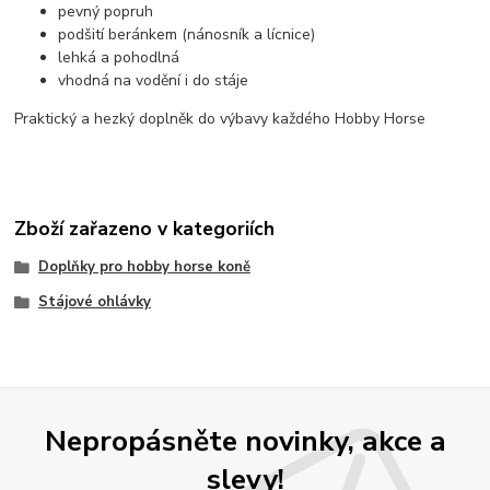
pevný popruh
podšití beránkem (nánosník a lícnice)
lehká a pohodlná
vhodná na vodění i do stáje
Praktický a hezký doplněk do výbavy každého Hobby Horse
Zboží zařazeno v kategoriích
Doplňky pro hobby horse koně
Stájové ohlávky
Nepropásněte novinky, akce a
slevy!