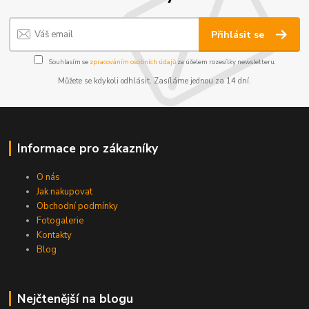
Přihlásit se
Souhlasím se
zpracováním osobních údajů
za účelem rozesílky newsletteru.
Můžete se kdykoli odhlásit. Zasíláme jednou za 14 dní.
Informace pro zákazníky
O nás
Jak nakupovat
Obchodní podmínky
Fotogalerie
Kontakty
Blog
Nejčtenější na blogu