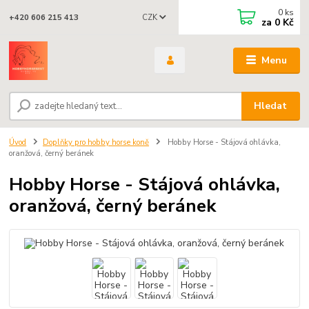
0
ks
CZK
+420 606 215 413
za
0 Kč
Menu
Hledat
Úvod
Doplňky pro hobby horse koně
Hobby Horse - Stájová ohlávka,
oranžová, černý beránek
Hobby Horse - Stájová ohlávka,
oranžová, černý beránek