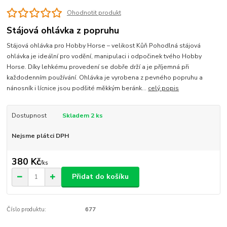
Ohodnotit produkt
Stájová ohlávka z popruhu
Stájová ohlávka pro Hobby Horse – velikost Kůň Pohodlná stájová
ohlávka je ideální pro vodění, manipulaci i odpočinek tvého Hobby
Horse. Díky lehkému provedení se dobře drží a je příjemná při
každodenním používání. Ohlávka je vyrobena z pevného popruhu a
nánosník i lícnice jsou podšité měkkým beránk...
celý popis
Dostupnost
Skladem 2 ks
Nejsme plátci DPH
380 Kč
/
ks
Přidat do košíku
Číslo produktu:
677