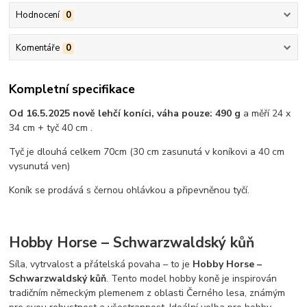
Hodnocení
0
Komentáře
0
Kompletní specifikace
Od 16.5.2025 nově lehčí koníci, váha pouze: 490 g
a měří 24 x
34 cm + tyč 40 cm .
Tyč je dlouhá celkem 70cm (30 cm zasunutá v koníkovi a 40 cm
vysunutá ven)
Koník se prodává s černou ohlávkou a připevněnou tyčí.
Hobby Horse – Schwarzwaldský kůň
Síla, vytrvalost a přátelská povaha – to je
Hobby Horse –
Schwarzwaldský kůň
. Tento model hobby koně je inspirován
tradičním německým plemenem z oblasti Černého lesa, známým