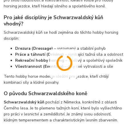
pro svou robustnost a všestrannost. Ideální volba pro hobby
horsing jezdce, kteří hledají silného a spolehlivého koně.
Pro jaké disciplíny je Schwarzwaldský kůň
vhodný?
Schwarzwaldský kůň se hodí zejména do těchto hobby horsing
disciplín:
Drezura (Dressage)
– vyrovnaný a stabilní pohyb
Práce a táhnutí (Driving)
– vynikající tažná síla a odolnost
Rekreační hobby horsing
– trpělivý a spolehlivý společník
Všestrannost (Eventing)
– díky své vytrvalosti a síle
Tento hobby horse model je ideální pro jezdce, kteří chtějí
kombinaci síly a klidné povahy.
O původu Schwarzwaldského koně
Schwarzwaldský kůň
pochází z Německa, konkrétně z oblasti
Černého lesa. Je to plemeno tažných koní, které bylo vyšlechtěno
pro práci v lesnictví a zemědělství. Je známý svou odolností,
klidným temperementem a charakteristickým lesním zbarvením.