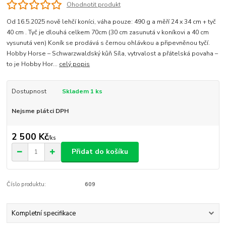
Ohodnotit produkt
Od 16.5.2025 nově lehčí koníci, váha pouze: 490 g a měří 24 x 34 cm + tyč
40 cm . Tyč je dlouhá celkem 70cm (30 cm zasunutá v koníkovi a 40 cm
vysunutá ven) Koník se prodává s černou ohlávkou a připevněnou tyčí.
Hobby Horse – Schwarzwaldský kůň Síla, vytrvalost a přátelská povaha –
to je Hobby Hor...
celý popis
Dostupnost
Skladem 1 ks
Nejsme plátci DPH
2 500 Kč
/
ks
Přidat do košíku
Číslo produktu:
609
Kompletní specifikace