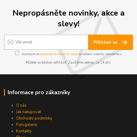
Nepropásněte novinky, akce a
slevy!
Přihlásit se
Souhlasím se
zpracováním osobních údajů
za účelem rozesílky newsletteru.
Můžete se kdykoli odhlásit. Zasíláme jednou za 14 dní.
Informace pro zákazníky
O nás
Jak nakupovat
Obchodní podmínky
Fotogalerie
Kontakty