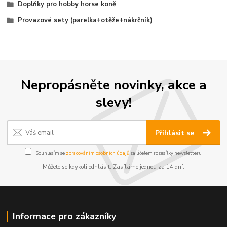
Doplňky pro hobby horse koně
Provazové sety (parelka+otěže+nákrčník)
Nepropásněte novinky, akce a
slevy!
Přihlásit se
Souhlasím se
zpracováním osobních údajů
za účelem rozesílky newsletteru.
Můžete se kdykoli odhlásit. Zasíláme jednou za 14 dní.
Informace pro zákazníky