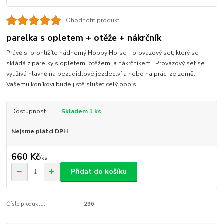
Ohodnotit produkt
parelka s opletem + otěže + nákrčník
Právě si prohlížíte nádherný Hobby Horse - provazový set, který se
skládá z parelky s opletem, otěžemi a nákrčníkem. Provazový set se
využívá hlavně na bezudidlové jezdectví a nebo na práci ze země.
Vašemu koníkovi bude jistě slušet
celý popis
Dostupnost
Skladem 1 ks
Nejsme plátci DPH
660 Kč
/
ks
Přidat do košíku
Číslo produktu:
296