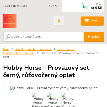
0
ks
CZK
+420 606 215 413
za
0 Kč
Menu
Hledat
Úvod
Doplňky pro hobby horse koně
Provazové sety
(parelka+otěže+nákrčník)
Hobby Horse - Provazový set, černý, růžovočerný
oplet
Hobby Horse - Provazový set,
černý, růžovočerný oplet