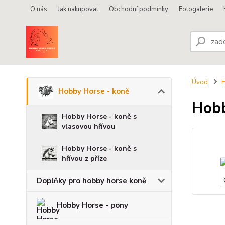
O nás
Jak nakupovat
Obchodní podmínky
Fotogalerie
Úvod
H
Hobby Horse - koně
Hobb
Hobby Horse - koně s
vlasovou hřívou
Hobby Horse - koně s
hřívou z příze
Doplňky pro hobby horse koně
Hobby Horse - pony