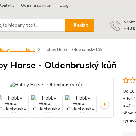
Kontakty
Ochrana soukromí
Blog
Nevíte
Hledat
+420
obby Horse - koně
Hobby Horse - Oldenbruský kůň
y Horse - Oldenbruský kůň
Od 16.
+ tyč 
a 40 c
připev
výjimeč