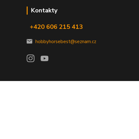
Kontakty
+420 606 215 413
hobbyhorsebest@seznam.cz
Vytvořeno na
Eshop-rychle.cz