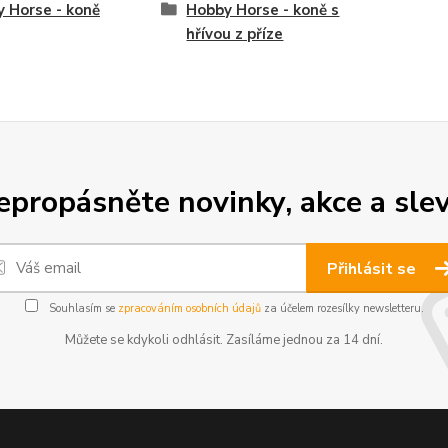
 Horse - koně
Hobby Horse - koně s
hřívou z příze
epropásněte novinky, akce a slev
Přihlásit se
Souhlasím se
zpracováním osobních údajů
za účelem rozesílky newsletteru.
Můžete se kdykoli odhlásit. Zasíláme jednou za 14 dní.