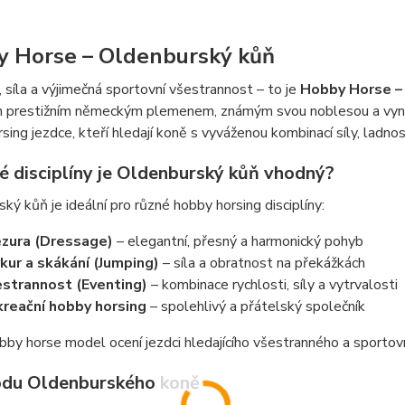
 Horse – Oldenburský kůň
 síla a výjimečná sportovní všestrannost – to je
Hobby Horse –
án prestižním německým plemenem, známým svou noblesou a vynik
sing jezdce, kteří hledají koně s vyváženou kombinací síly, ladn
ké disciplíny je Oldenburský kůň vhodný?
ký kůň je ideální pro různé hobby horsing disciplíny:
zura (Dressage)
– elegantní, přesný a harmonický pohyb
kur a skákání (Jumping)
– síla a obratnost na překážkách
strannost (Eventing)
– kombinace rychlosti, síly a vytrvalosti
reační hobby horsing
– spolehlivý a přátelský společník
by horse model ocení jezdci hledajícího všestranného a sporto
du Oldenburského koně