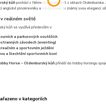
rský kůň
pochází z Německa, konkrétně z oblasti Oldenburska. 
cí anglické plnokrevníky a místní koně. Je známý svou elegancí, síl
í v reálném světě
ský kůň se využívá především v:
zurních a parkurových soutěžích
stranných závodech (eventing)
reačním a sportovním ježdění
vu a šlechtění sportovních koní
obby Horse – Oldenburský kůň
přináší do hobby horsingu spoje
zařazeno v kategoriích