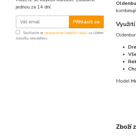
Oldenbu
jednou za 14 dní.
kombinují
Přihlásit se
Využit
Souhlasím se
zpracováním osobních údajů
za účelem
Oldenbur
rozesílky newsletteru.
Dre
Vše
Rek
Cho
Model
H
Zboží 