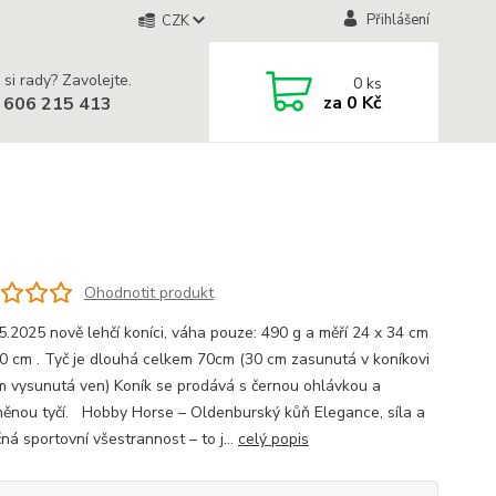
Přihlášení
CZK
 si rady? Zavolejte.
0
ks
za
0 Kč
 606 215 413
Ohodnotit produkt
5.2025 nově lehčí koníci, váha pouze: 490 g a měří 24 x 34 cm
40 cm . Tyč je dlouhá celkem 70cm (30 cm zasunutá v koníkovi
m vysunutá ven) Koník se prodává s černou ohlávkou a
něnou tyčí. Hobby Horse – Oldenburský kůň Elegance, síla a
ná sportovní všestrannost – to j...
celý popis