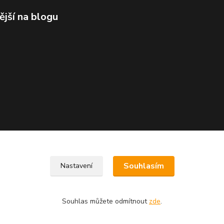
ější na blogu
Souhlasím
Nastavení
Souhlas můžete odmítnout
zde
.