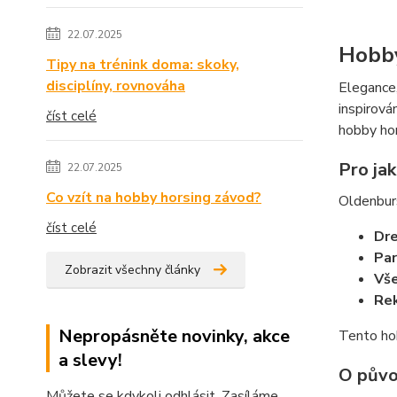
22.07.2025
Hobby
Tipy na trénink doma: skoky,
disciplíny, rovnováha
Elegance,
inspirov
číst celé
hobby hor
Pro ja
22.07.2025
Co vzít na hobby horsing závod?
Oldenburs
číst celé
Dre
Par
Zobrazit všechny články
Vše
Rek
Nepropásněte novinky, akce
Tento hob
a slevy!
O půvo
Můžete se kdykoli odhlásit. Zasíláme