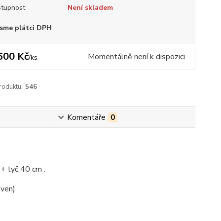
tupnost
Není skladem
sme plátci DPH
600 Kč
Momentálně není k dispozici
/
ks
roduktu:
546
Komentáře
0
+ tyč 40 cm .
 ven)