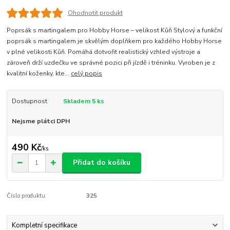
Ohodnotit produkt
Poprsák s martingalem pro Hobby Horse – velikost Kůň Stylový a funkční
poprsák s martingalem je skvělým doplňkem pro každého Hobby Horse
v plné velikosti Kůň. Pomáhá dotvořit realistický vzhled výstroje a
zároveň drží uzdečku ve správné pozici při jízdě i tréninku. Vyroben je z
kvalitní koženky, kte...
celý popis
Dostupnost
Skladem 5 ks
Nejsme plátci DPH
490 Kč
/
ks
Přidat do košíku
Číslo produktu:
325
Kompletní specifikace