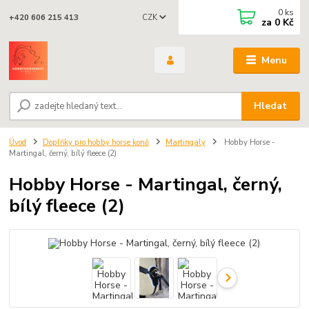
0
ks
CZK
+420 606 215 413
za
0 Kč
Menu
Hledat
Úvod
Doplňky pro hobby horse koně
Martingaly
Hobby Horse -
Martingal, černý, bílý fleece (2)
Hobby Horse - Martingal, černý,
bílý fleece (2)