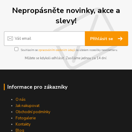
Nepropásněte novinky, akce a
slevy!
Přihlásit se
Souhlasím se
zpracováním osobních údajů
za účelem rozesílky newsletteru.
Můžete se kdykoli odhlásit. Zasíláme jednou za 14 dní.
Informace pro zákazníky
O nás
Jak nakupovat
Obchodní podmínky
Fotogalerie
Kontakty
Blog