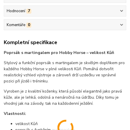
Hodnocení
7
Komentáře
0
Kompletní specifikace
Poprsák s martingalem pro Hobby Horse – velikost Kůň
Stylový a funkční poprsák s martingalem je skvělým doplňkem pro
každého Hobby Horse v plné velikosti Kůň. Pomáhá dotvořit
realistický vzhled výstroje a zároveň drží uzdečku ve správné
pozici při jízdě i tréninku.
Vyroben je z kvalitní koženky, která působí elegantně jako pravá
kůže, ale je lehká, odolná a nenáročná na údržbu. Díky tomu je
vhodný jak na závody, tak na každodenní ježdění.
Vlastnosti:
velikost Kůň
poprsák s funkčním martingalem