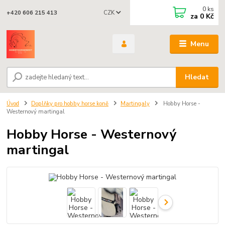
0
ks
CZK
+420 606 215 413
za
0 Kč
Menu
Hledat
Úvod
Doplňky pro hobby horse koně
Martingaly
Hobby Horse -
Westernový martingal
Hobby Horse - Westernový
martingal