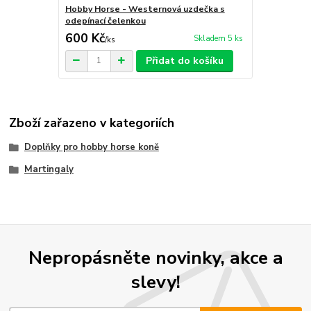
Hobby Horse - Westernová uzdečka s
odepínací čelenkou
600 Kč
Skladem 5 ks
/
ks
Přidat do košíku
Zboží zařazeno v kategoriích
Doplňky pro hobby horse koně
Martingaly
Nepropásněte novinky, akce a
slevy!