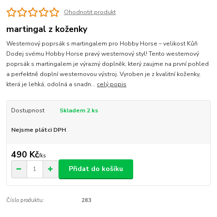
Ohodnotit produkt
martingal z koženky
Westernový poprsák s martingalem pro Hobby Horse – velikost Kůň
Dodej svému Hobby Horse pravý westernový styl! Tento westernový
poprsák s martingalem je výrazný doplněk, který zaujme na první pohled
a perfektně doplní westernovou výstroj. Vyroben je z kvalitní koženky,
která je lehká, odolná a snadn...
celý popis
Dostupnost
Skladem 2 ks
Nejsme plátci DPH
490 Kč
/
ks
Přidat do košíku
Číslo produktu:
283