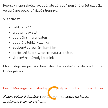
Poprsák nejen skvěle vypadá, ale zároveň pomáhá držet uzdečku
ve správné pozici při jízdě i tréninku.
Vlastnosti:
velikost Kůň
westernový styl
poprsák s martingalem
odolná a lehká koženka
zdobený barevnými kamínky
perfektně ladí s westernovou uzdečkou
vhodný na závody i trénink
Ideální doplněk pro všechny milovníky westernu a stylové Hobby
Horse ježdění.
Pozor: Martingal není vhodný pro Fjordy, mohla by se poničit hříva.
Pozor: Veškeré doplňky jsou šité na míru pouze na koníky
prodávané v tomto e-shopu.