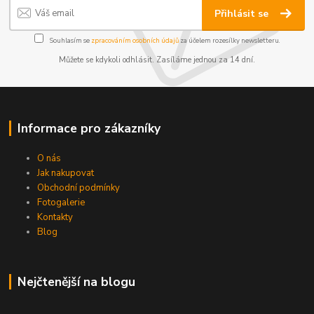
Přihlásit se
Souhlasím se
zpracováním osobních údajů
za účelem rozesílky newsletteru.
Můžete se kdykoli odhlásit. Zasíláme jednou za 14 dní.
Informace pro zákazníky
O nás
Jak nakupovat
Obchodní podmínky
Fotogalerie
Kontakty
Blog
Nejčtenější na blogu