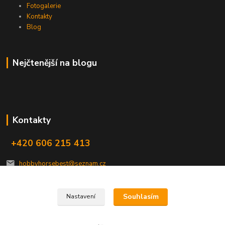
Fotogalerie
Kontakty
Blog
Nejčtenější na blogu
Kontakty
+420 606 215 413
hobbyhorsebest@seznam.cz
Souhlasím
Nastavení