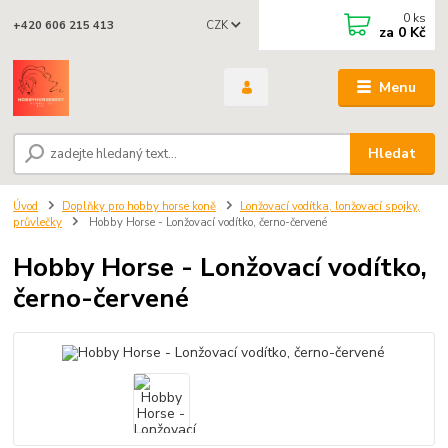
0
ks
CZK
+420 606 215 413
za
0 Kč
Menu
Hledat
Úvod
Doplňky pro hobby horse koně
Lonžovací vodítka, lonžovací spojky,
průvlečky
Hobby Horse - Lonžovací vodítko, černo-červené
Hobby Horse - Lonžovací vodítko,
černo-červené