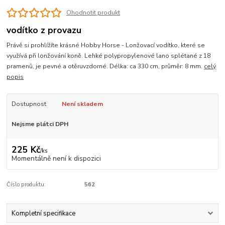
Ohodnotit produkt
vodítko z provazu
Právě si prohlížíte krásné Hobby Horse - Lonžovací vodítko, které se
využívá při lonžování koně. Lehké polypropylenové lano splétané z 18
pramenů, je pevné a otěruvzdorné. Délka: ca 330 cm, průměr: 8 mm.
celý
popis
Dostupnost
Není skladem
Nejsme plátci DPH
225 Kč
/
ks
Momentálně není k dispozici
Číslo produktu:
562
Kompletní specifikace