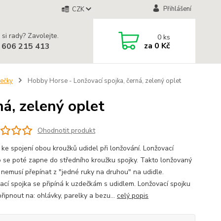
Přihlášení
CZK
 si rady? Zavolejte.
0
ks
za
0 Kč
 606 215 413
lečky
Hobby Horse - Lonžovací spojka, černá, zelený oplet
á, zelený oplet
Ohodnotit produkt
 ke spojení obou kroužků udidel při lonžování. Lonžovací
o se poté zapne do středního kroužku spojky. Takto lonžovaný
 nemusí přepínat z "jedné ruky na druhou" na udidle.
ací spojka se připíná k uzdečkám s udidlem. Lonžovací spojku
řipnout na: ohlávky, parelky a bezu...
celý popis