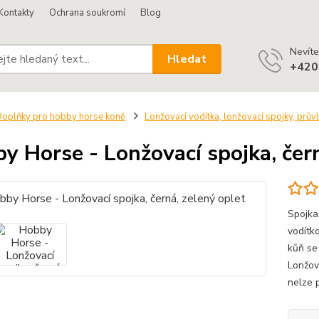
Kontakty
Ochrana soukromí
Blog
Nevíte
Hledat
+420
oplňky pro hobby horse koně
Lonžovací vodítka, lonžovací spojky, prův
y Horse - Lonžovací spojka, čern
Spojka
vodítk
kůň se
Lonžov
nelze p