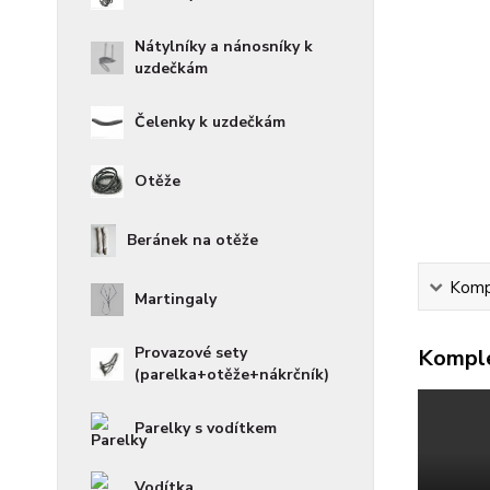
Nátylníky a nánosníky k
uzdečkám
Čelenky k uzdečkám
Otěže
Beránek na otěže
Kompl
Martingaly
Provazové sety
Komple
(parelka+otěže+nákrčník)
Parelky s vodítkem
Vodítka