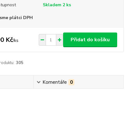
tupnost
Skladem 2 ks
sme plátci DPH
0 Kč
Přidat do košíku
/
ks
roduktu:
305
Komentáře
0