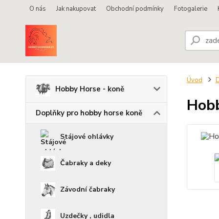
O nás
Jak nakupovat
Obchodní podmínky
Fotogalerie
Úvod
D
Hobby Horse - koně
Hobb
Doplňky pro hobby horse koně
Stájové ohlávky
Čabraky a deky
Závodní čabraky
Uzdečky , udidla