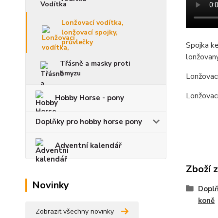
Lonžovací vodítka,
lonžovací spojky,
průvlečky
Spojka ke
lonžovaný
Třásně a masky proti
hmyzu
Lonžovací
Lonžovací
Hobby Horse - pony
Doplňky pro hobby horse pony
Adventní kalendář
Zboží 
Novinky
Doplň
koně
Zobrazit všechny novinky