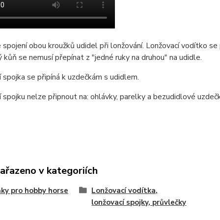
 spojení obou kroužků udidel při lonžování. Lonžovací vodítko s
 kůň se nemusí přepínat z "jedné ruky na druhou" na udidle.
 spojka se připíná k uzdečkám s udidlem.
 spojku nelze připnout na: ohlávky, parelky a bezudidlové uzdečk
zařazeno v kategoriích
ky pro hobby horse
Lonžovací vodítka,
lonžovací spojky, průvlečky