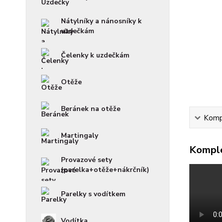
Nátylníky a nánosníky k
uzdečkám
Čelenky k uzdečkám
Otěže
Beránek na otěže
Kompl
Martingaly
Komple
Provazové sety
(parelka+otěže+nákrčník)
Parelky s vodítkem
Vodítka