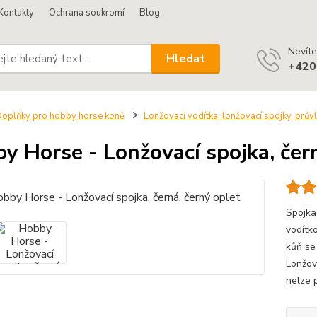
Kontakty
Ochrana soukromí
Blog
Nevíte
Hledat
+420
oplňky pro hobby horse koně
Lonžovací vodítka, lonžovací spojky, prův
y Horse - Lonžovací spojka, čern
Spojka
vodítk
kůň se
Lonžov
nelze p