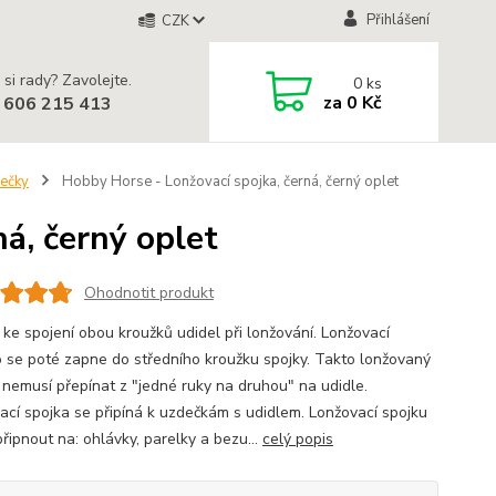
Přihlášení
CZK
 si rady? Zavolejte.
0
ks
za
0 Kč
 606 215 413
lečky
Hobby Horse - Lonžovací spojka, černá, černý oplet
á, černý oplet
Ohodnotit produkt
 ke spojení obou kroužků udidel při lonžování. Lonžovací
o se poté zapne do středního kroužku spojky. Takto lonžovaný
 nemusí přepínat z "jedné ruky na druhou" na udidle.
ací spojka se připíná k uzdečkám s udidlem. Lonžovací spojku
řipnout na: ohlávky, parelky a bezu...
celý popis