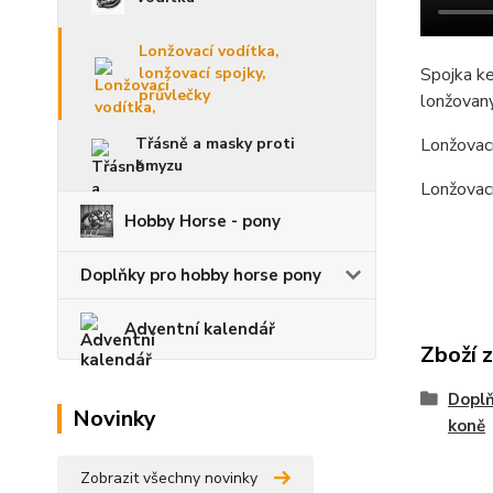
Lonžovací vodítka,
lonžovací spojky,
Spojka ke
průvlečky
lonžovaný
Třásně a masky proti
Lonžovací
hmyzu
Lonžovací
Hobby Horse - pony
Doplňky pro hobby horse pony
Adventní kalendář
Zboží 
Doplň
Novinky
koně
Zobrazit všechny novinky