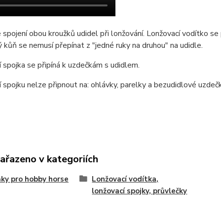
 spojení obou kroužků udidel při lonžování. Lonžovací vodítko s
 kůň se nemusí přepínat z "jedné ruky na druhou" na udidle.
 spojka se připíná k uzdečkám s udidlem.
 spojku nelze připnout na: ohlávky, parelky a bezudidlové uzdečk
zařazeno v kategoriích
ky pro hobby horse
Lonžovací vodítka,
lonžovací spojky, průvlečky