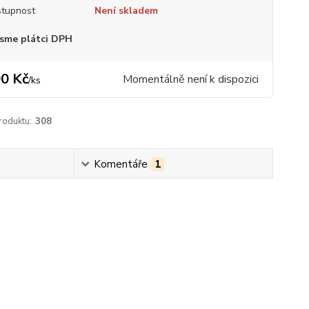
tupnost
Není skladem
sme plátci DPH
0 Kč
Momentálně není k dispozici
/
ks
roduktu:
308
Komentáře
1