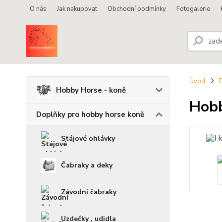
O nás
Jak nakupovat
Obchodní podmínky
Fotogalerie
Úvod
D
Hobby Horse - koně
Hobb
Doplňky pro hobby horse koně
Stájové ohlávky
Čabraky a deky
Závodní čabraky
Uzdečky , udidla