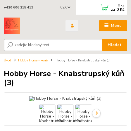
0
ks
CZK
+420 606 215 413
za
0 Kč
Menu
Hledat
Úvod
Hobby Horse - koně
Hobby Horse - Knabstrupský kůň (3)
Hobby Horse - Knabstrupský kůň
(3)