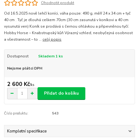
Ohodnotit produkt
Od 16.5.2025 nově lehčí koníci, váha pouze: 490 g, měří 24 x 34 cm + tyč
40 cm . Tyč je dlouhá celkem 70cm (30 cm zasunutá v koníkovi a 40 cm
vysunutá ven) Koník se prodává s černou ohlávkou a připevněnou tyčí.
Hobby Horse – Knabstrupský kůň Výrazný vzhled, neobyčejná osobnost
a všestrannost – to ...
celý popis
Dostupnost
Skladem 1 ks
Nejsme plátci DPH
2 600 Kč
/
ks
Přidat do košíku
Číslo produktu:
543
Kompletní specifikace