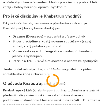
a přátelským temperamentem. Ideální pro všechny jezdce, kteří
chtějí v hobby horsingu opravdu vyniknout.
Pro jaké disciplíny je Knabstrup vhodný?
Díky své učenlivosti, rovnováze a působivému vzhledu je
Knabstrupský hobby horse vhodný pro:
Drezuru (Dressage)
– elegantní a přesný pohyb
Show disciplíny a kostýmované soutěže
– výrazný
vzhled, který přitahuje pozornost
Volné sestavy a choreografie
– ideální pro kreativní
ježdění a vystoupení
Parkur a trail
– skvělá rovnováha a ochota ke spolupráci
Tento model osloví jezdce, kteří hledají originálního a přitom
spolehlivého koně s charakterem.
O původu Knabstrupského koně
Knabstrupský kůň
(Knabstrupper) pochází z Dánska a je známý
především díky svému unikátnímu skvrnitému zbarvení,
podobnému dalmatinovi. Plemeno vzniklo na začátku 19. století a