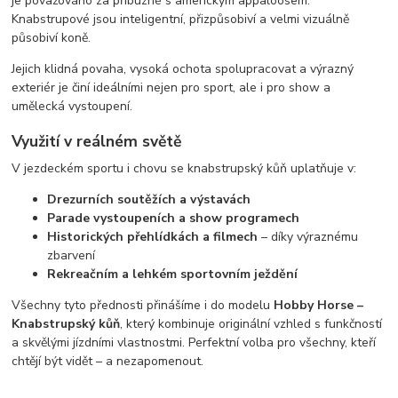
je považováno za příbuzné s americkým appaloosem.
Knabstrupové jsou inteligentní, přizpůsobiví a velmi vizuálně
působiví koně.
Jejich klidná povaha, vysoká ochota spolupracovat a výrazný
exteriér je činí ideálními nejen pro sport, ale i pro show a
umělecká vystoupení.
Využití v reálném světě
V jezdeckém sportu i chovu se knabstrupský kůň uplatňuje v:
Drezurních soutěžích a výstavách
Parade vystoupeních a show programech
Historických přehlídkách a filmech
– díky výraznému
zbarvení
Rekreačním a lehkém sportovním ježdění
Všechny tyto přednosti přinášíme i do modelu
Hobby Horse –
Knabstrupský kůň
, který kombinuje originální vzhled s funkčností
a skvělými jízdními vlastnostmi. Perfektní volba pro všechny, kteří
chtějí být vidět – a nezapomenout.