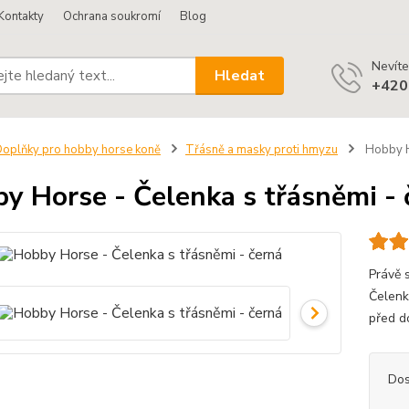
Kontakty
Ochrana soukromí
Blog
Nevíte
Hledat
+420
oplňky pro hobby horse koně
Třásně a masky proti hmyzu
Hobby Ho
y Horse - Čelenka s třásněmi - 
Právě s
Čelenk
před 
Dos