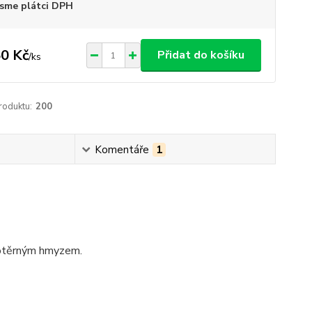
sme plátci DPH
0 Kč
Přidat do košíku
/
ks
roduktu:
200
Komentáře
1
dotěrným hmyzem.