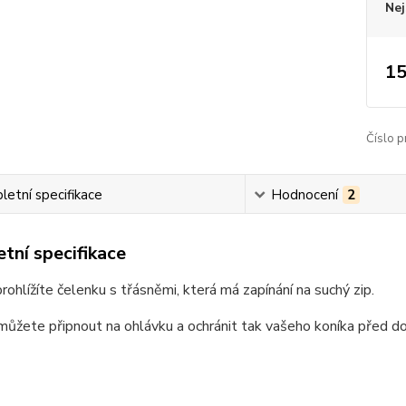
Nej
15
Číslo p
etní specifikace
Hodnocení
2
tní specifikace
prohlížíte čelenku s třásněmi, která má zapínání na suchý zip.
můžete připnout na ohlávku a ochránit tak vašeho koníka před 