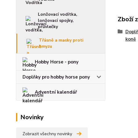
Lonžovací vodítka,
Zboží 
lonžovací spojky,
průvlečky
Doplň
koně
Třásně a masky proti
hmyzu
Hobby Horse - pony
Doplňky pro hobby horse pony
Adventní kalendář
Novinky
Zobrazit všechny novinky