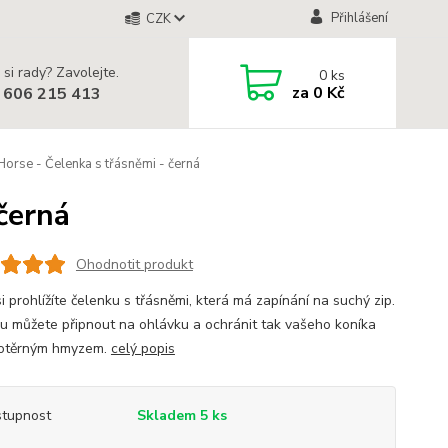
Přihlášení
CZK
 si rady? Zavolejte.
0
ks
za
0 Kč
 606 215 413
rse - Čelenka s třásněmi - černá
černá
Ohodnotit produkt
i prohlížíte čelenku s třásněmi, která má zapínání na suchý zip.
u můžete připnout na ohlávku a ochránit tak vašeho koníka
dotěrným hmyzem.
celý popis
tupnost
Skladem 5 ks