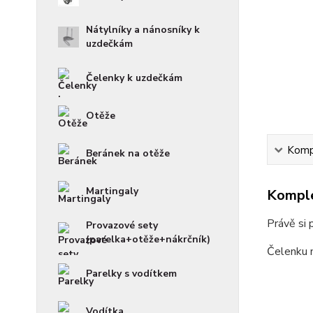
Nátylníky a nánosníky k
uzdečkám
Čelenky k uzdečkám
Otěže
Kompl
Beránek na otěže
Martingaly
Komple
Právě si 
Provazové sety
(parelka+otěže+nákrčník)
Čelenku 
Parelky s vodítkem
Vodítka