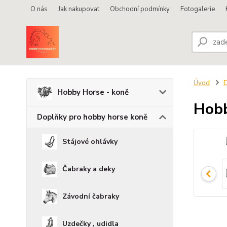
O nás
Jak nakupovat
Obchodní podmínky
Fotogalerie
Úvod
D
Hobby Horse - koně
Hobb
Doplňky pro hobby horse koně
Stájové ohlávky
Čabraky a deky
Závodní čabraky
Uzdečky , udidla