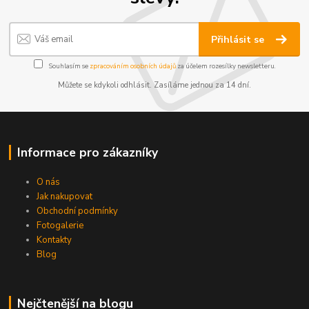
Přihlásit se
Souhlasím se
zpracováním osobních údajů
za účelem rozesílky newsletteru.
Můžete se kdykoli odhlásit. Zasíláme jednou za 14 dní.
Informace pro zákazníky
O nás
Jak nakupovat
Obchodní podmínky
Fotogalerie
Kontakty
Blog
Nejčtenější na blogu