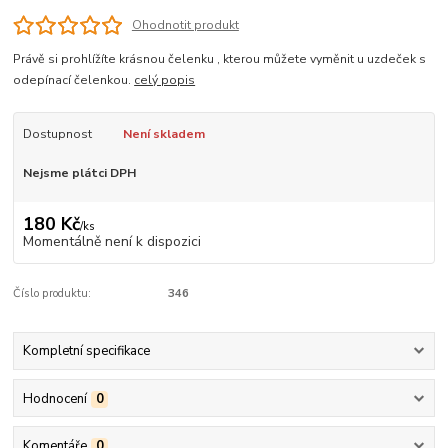
Ohodnotit produkt
Právě si prohlížíte krásnou čelenku , kterou můžete vyměnit u uzdeček s
odepínací čelenkou.
celý popis
Dostupnost
Není skladem
Nejsme plátci DPH
180 Kč
/
ks
Momentálně není k dispozici
Číslo produktu:
346
Kompletní specifikace
Hodnocení
0
Komentáře
0