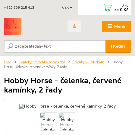
0
ks
CZK
+420 606 215 413
za
0 Kč
Menu
Hledat
Úvod
Doplňky pro hobby horse koně
Čelenky k uzdečkám
Hobby
Horse - čelenka, červené kamínky, 2 řady
Hobby Horse - čelenka, červené
kamínky, 2 řady