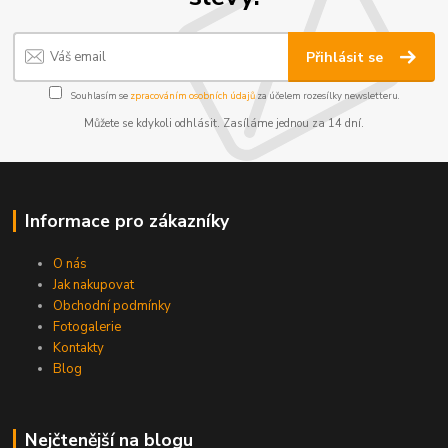
Přihlásit se
Souhlasím se
zpracováním osobních údajů
za účelem rozesílky newsletteru.
Můžete se kdykoli odhlásit. Zasíláme jednou za 14 dní.
Informace pro zákazníky
O nás
Jak nakupovat
Obchodní podmínky
Fotogalerie
Kontakty
Blog
Nejčtenější na blogu