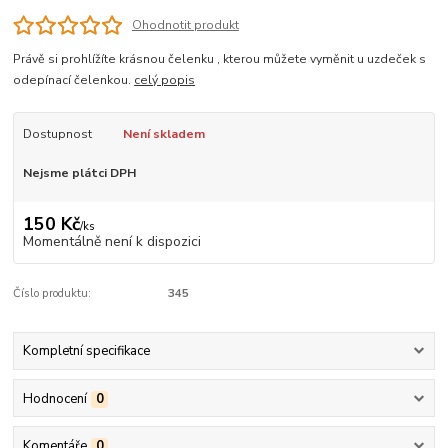
Ohodnotit produkt
Právě si prohlížíte krásnou čelenku , kterou můžete vyměnit u uzdeček s
odepínací čelenkou.
celý popis
Dostupnost
Není skladem
Nejsme plátci DPH
150 Kč
/
ks
Momentálně není k dispozici
Číslo produktu:
345
Kompletní specifikace
Hodnocení
0
Komentáře
0