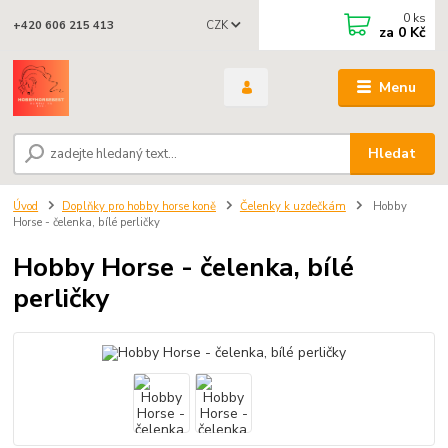
0
ks
CZK
+420 606 215 413
za
0 Kč
Menu
Hledat
Úvod
Doplňky pro hobby horse koně
Čelenky k uzdečkám
Hobby
Horse - čelenka, bílé perličky
Hobby Horse - čelenka, bílé
perličky