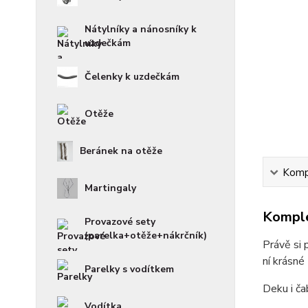
Nátylníky a nánosníky k
uzdečkám
Čelenky k uzdečkám
Otěže
Beránek na otěže
Kompl
Martingaly
Komple
Provazové sety
(parelka+otěže+nákrčník)
Právě si 
ní krásné 
Parelky s vodítkem
Deku i čab
Vodítka