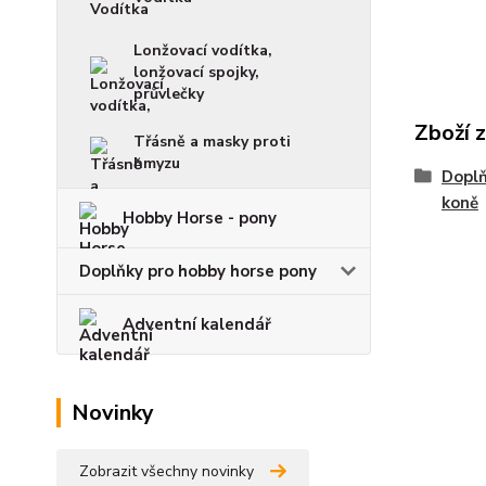
Lonžovací vodítka,
lonžovací spojky,
průvlečky
Zboží 
Třásně a masky proti
hmyzu
Doplň
koně
Hobby Horse - pony
Doplňky pro hobby horse pony
Adventní kalendář
Novinky
Zobrazit všechny novinky