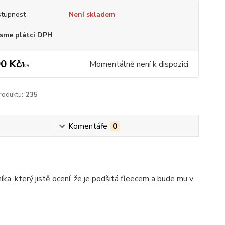
tupnost
Není skladem
sme plátci DPH
0 Kč
Momentálně není k dispozici
/
ks
roduktu:
235
Komentáře
0
ka, který jistě ocení, že je podšitá fleecem a bude mu v