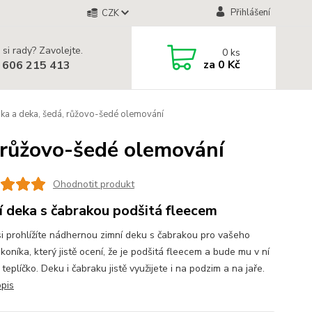
Přihlášení
CZK
 si rady? Zavolejte.
0
ks
za
0 Kč
 606 215 413
a a deka, šedá, růžovo-šedé olemování
 růžovo-šedé olemování
Ohodnotit produkt
í deka s čabrakou podšitá fleecem
si prohlížíte nádhernou zimní deku s čabrakou pro vašeho
oníka, který jistě ocení, že je podšitá fleecem a bude mu v ní
teplíčko. Deku i čabraku jistě využijete i na podzim a na jaře.
opis