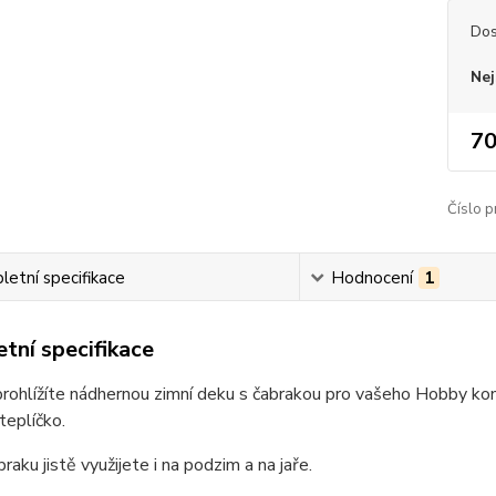
Dos
Nej
70
Číslo p
etní specifikace
Hodnocení
1
tní specifikace
prohlížíte nádhernou zimní deku s čabrakou pro vašeho Hobby koní
teplíčko.
raku jistě využijete i na podzim a na jaře.