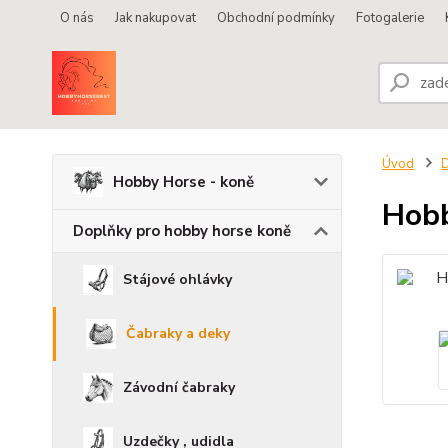
O nás
Jak nakupovat
Obchodní podmínky
Fotogalerie
Úvod
D
Hobby Horse - koně
Hobb
Doplňky pro hobby horse koně
Stájové ohlávky
Čabraky a deky
Závodní čabraky
Uzdečky , udidla