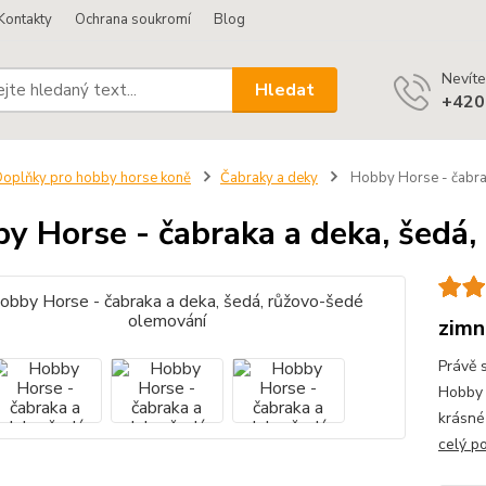
Kontakty
Ochrana soukromí
Blog
Nevíte
Hledat
+420
oplňky pro hobby horse koně
Čabraky a deky
Hobby Horse - čabrak
y Horse - čabraka a deka, šedá,
zimn
Právě 
Hobby k
krásné 
celý p