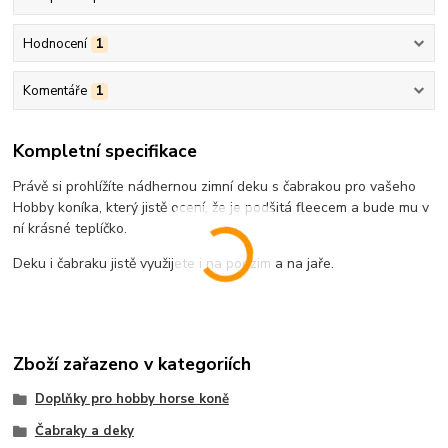
Hodnocení
1
Komentáře
1
Kompletní specifikace
Právě si prohlížíte nádhernou zimní deku s čabrakou pro vašeho
Hobby koníka, který jistě ocení, že je podšitá fleecem a bude mu v
ní krásné teplíčko.
Deku i čabraku jistě využijete i na podzim a na jaře.
Zboží zařazeno v kategoriích
Doplňky pro hobby horse koně
Čabraky a deky