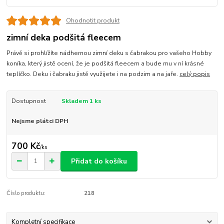
Ohodnotit produkt
zimní deka podšitá fleecem
Právě si prohlížíte nádhernou zimní deku s čabrakou pro vašeho Hobby
koníka, který jistě ocení, že je podšitá fleecem a bude mu v ní krásné
teplíčko. Deku i čabraku jistě využijete i na podzim a na jaře.
celý popis
Dostupnost
Skladem 1 ks
Nejsme plátci DPH
700 Kč
/
ks
Přidat do košíku
Číslo produktu:
218
Kompletní specifikace