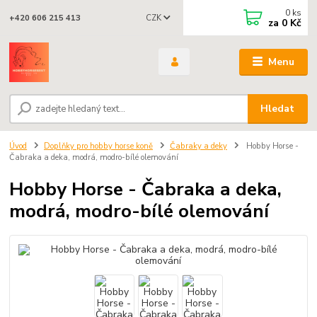
0
ks
CZK
+420 606 215 413
za
0 Kč
Menu
Hledat
Úvod
Doplňky pro hobby horse koně
Čabraky a deky
Hobby Horse -
Čabraka a deka, modrá, modro-bílé olemování
Hobby Horse - Čabraka a deka,
modrá, modro-bílé olemování