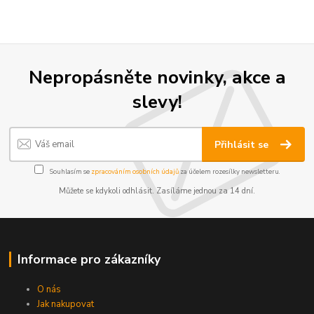
Nepropásněte novinky, akce a
slevy!
Přihlásit se
Souhlasím se
zpracováním osobních údajů
za účelem rozesílky newsletteru.
Můžete se kdykoli odhlásit. Zasíláme jednou za 14 dní.
Informace pro zákazníky
O nás
Jak nakupovat