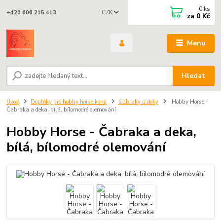
0
ks
CZK
+420 606 215 413
za
0 Kč
Menu
Hledat
Úvod
Doplňky pro hobby horse koně
Čabraky a deky
Hobby Horse -
Čabraka a deka, bílá, bílomodré olemování
Hobby Horse - Čabraka a deka,
bílá, bílomodré olemování