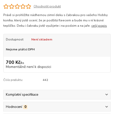
Ohodnotit produkt
Právě si prohlížíte nádhernou zimní deku s čabrakou pro vašeho Hobby
koníka, který jistě ocení, že je podšitá fleecem a bude mu v ní krásné
teplíčko. Deku i čabraku jistě využijete i na podzim a na jaře.
celý popis
Dostupnost
Není skladem
Nejsme plátci DPH
700 Kč
/
ks
Momentálně není k dispozici
Číslo produktu:
442
Kompletní specifikace
Hodnocení
0