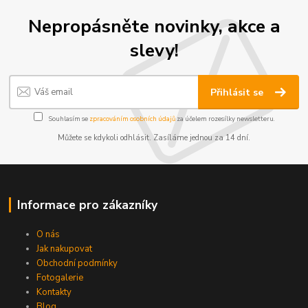
Nepropásněte novinky, akce a
slevy!
Přihlásit se
Souhlasím se
zpracováním osobních údajů
za účelem rozesílky newsletteru.
Můžete se kdykoli odhlásit. Zasíláme jednou za 14 dní.
Informace pro zákazníky
O nás
Jak nakupovat
Obchodní podmínky
Fotogalerie
Kontakty
Blog