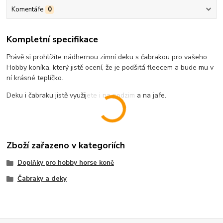
Komentáře
0
Kompletní specifikace
Právě si prohlížíte nádhernou zimní deku s čabrakou pro vašeho
Hobby koníka, který jistě ocení, že je podšitá fleecem a bude mu v
ní krásné teplíčko.
Deku i čabraku jistě využijete i na podzim a na jaře.
Zboží zařazeno v kategoriích
Doplňky pro hobby horse koně
Čabraky a deky