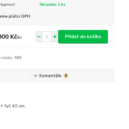
tupnost
Skladem 1 ks
sme plátci DPH
800 Kč
Přidat do košíku
/
ks
roduktu:
555
Komentáře
0
+ tyč 40 cm .