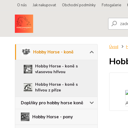
O nás
Jak nakupovat
Obchodní podmínky
Fotogalerie
Úvod
H
Hobby Horse - koně
Hobb
Hobby Horse - koně s
vlasovou hřívou
Hobby Horse - koně s
hřívou z příze
Doplňky pro hobby horse koně
Hobby Horse - pony