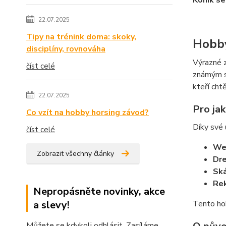
Koník se
22.07.2025
Tipy na trénink doma: skoky,
Hobby
disciplíny, rovnováha
Výrazné z
číst celé
známým sv
kteří cht
22.07.2025
Pro ja
Co vzít na hobby horsing závod?
Díky své 
číst celé
Wes
Zobrazit všechny články
Dre
Ská
Rek
Nepropásněte novinky, akce
a slevy!
Tento hob
Můžete se kdykoli odhlásit. Zasíláme