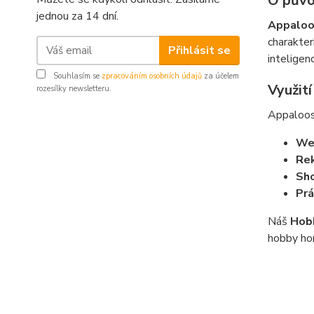
O půvo
jednou za 14 dní.
Appalo
charakter
Přihlásit se
inteligen
Souhlasím se
zpracováním osobních údajů
za účelem
Využit
rozesílky newsletteru.
Appaloosa
Wes
Rek
Sho
Prá
Náš
Hob
hobby hor