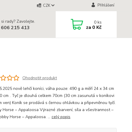
Přihlášení
CZK
 si rady? Zavolejte.
0
ks
za
0 Kč
 606 215 413
Ohodnotit produkt
5.2025 nově lehčí koníci, váha pouze: 490 g a měří 24 x 34 cm
40 cm . Tyč je dlouhá celkem 70cm (30 cm zasunutá v koníkovi
m ven) Koník se prodává s černou ohlávkou a připevněnou tyčí.
Horse – Appaloosa Výrazné zbarvení, síla a všestrannost –
Hobby Horse – Appaloosa. ...
celý popis