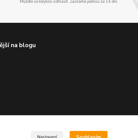
Můžete se kdykoli odhlásit. Zasíláme jednou za 14 dní.
ější na blogu
Souhlasím
Nastavení