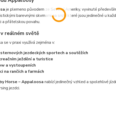
du Appaloosy
osa
je plemeno původem ze Severní Ameriky, vyvinuté předevší
istickými barevnými skvrnami na srsti, které jsou jedinečné u ka
ci a přátelskou povahu.
í v reálném světě
 se v praxi využívá zejména v:
ternových jezdeckých sportech a soutěžích
reačním ježdění a turistice
w a vystoupeních
ci na rančích a farmách
by Horse – Appaloosa
nabízí jedinečný vzhled a spolehlivé jízdn
sing jezdci.