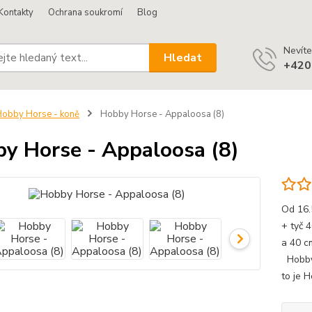
Kontakty
Ochrana soukromí
Blog
Nevíte
Hledat
+420
obby Horse - koně
Hobby Horse - Appaloosa (8)
y Horse - Appaloosa (8)
Od 16.
+ tyč 
a 40 c
Hobby 
to je 