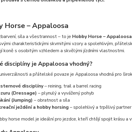
 prodává s černou ohlávkou a připevněnou tyčí.
 Horse – Appaloosa
barvení, síla a všestrannost – to je
Hobby Horse – Appaloosa
ými charakteristickými skvrnitými vzory a spolehlivým, přátelsk
ějí koně s osobitým vzhledem a skvělými jízdními vlastnostmi.
ké disciplíny je Appaloosa vhodný?
univerzálnosti a přátelské povaze je Appaloosa vhodná pro široko
ternové disciplíny
– reining, trail a barrel racing
zuru (Dressage)
– plynulý a vyvážený pohyb
kání (Jumping)
– obratnost a síla
reační ježdění a hobby horsing
– spolehlivý a trpělivý partner
by horse model je ideální pro jezdce, kteří chtějí spojit krásu a 