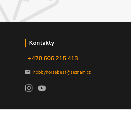
Kontakty
+420 606 215 413
hobbyhorsebest@seznam.cz