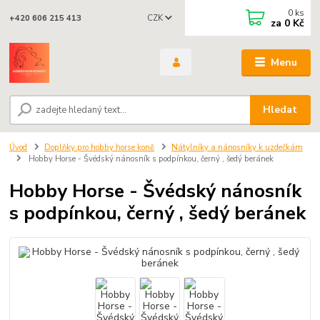
0
ks
CZK
+420 606 215 413
za
0 Kč
Menu
Hledat
Úvod
Doplňky pro hobby horse koně
Nátylníky a nánosníky k uzdečkám
Hobby Horse - Švédský nánosník s podpínkou, černý , šedý beránek
Hobby Horse - Švédský nánosník
s podpínkou, černý , šedý beránek