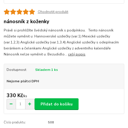
Ohodnotit produkt
nánosník z koženky
Právě si prohlížíte švédský nánosník s podpínkou. Tento nánosník
můžete vyměnit u: Hannoverské uzdečky (var.1) Mexické uzdečky
(var.1,2,3) Anglické uzdečky (var.1,3,4) Anglické uzdečky s odepínacím
beránkem a čelenkami Anglické uzdečky z adventního kalendáře
Nánosník nelze vyměnit u: Bezudidlo...
celý popis
Dostupnost
Skladem 1 ks
Nejsme plátci DPH
330 Kč
/
ks
Přidat do košíku
Číslo produktu:
508