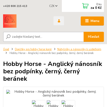
0
ks
CZK
+420 606 215 413
za
0 Kč
Menu
Hledat
Úvod
Doplňky pro hobby horse koně
Nátylníky a nánosníky k uzdečkám
Hobby Horse - Anglický nánosník bez podpínky, černý, černý beránek
Hobby Horse - Anglický nánosník
bez podpínky, černý, černý
beránek