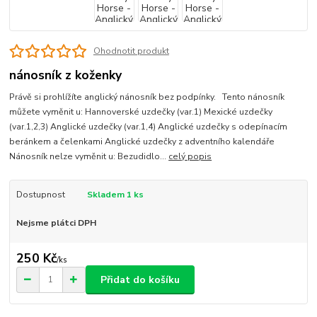
Ohodnotit produkt
nánosník z koženky
Právě si prohlížíte anglický nánosník bez podpínky. Tento nánosník
můžete vyměnit u: Hannoverské uzdečky (var.1) Mexické uzdečky
(var.1,2,3) Anglické uzdečky (var.1,4) Anglické uzdečky s odepínacím
beránkem a čelenkami Anglické uzdečky z adventního kalendáře
Nánosník nelze vyměnit u: Bezudidlo...
celý popis
Dostupnost
Skladem 1 ks
Nejsme plátci DPH
250 Kč
/
ks
Přidat do košíku