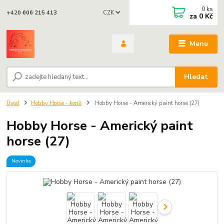
0
ks
CZK
+420 606 215 413
za
0 Kč
Menu
Hledat
Úvod
Hobby Horse - koně
Hobby Horse - Americký paint horse (27)
Hobby Horse - Americký paint
horse (27)
Novinka