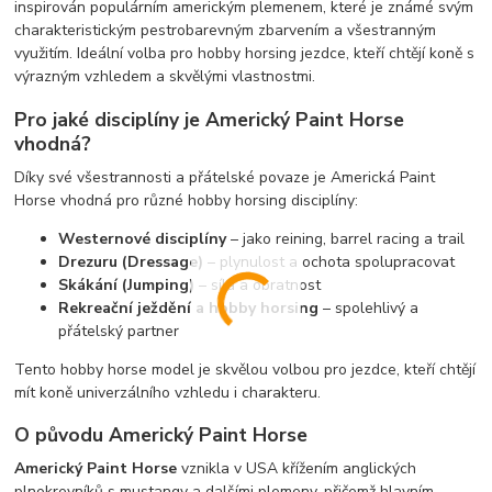
inspirován populárním americkým plemenem, které je známé svým
charakteristickým pestrobarevným zbarvením a všestranným
využitím. Ideální volba pro hobby horsing jezdce, kteří chtějí koně s
výrazným vzhledem a skvělými vlastnostmi.
Pro jaké disciplíny je Americký Paint Horse
vhodná?
Díky své všestrannosti a přátelské povaze je Americká Paint
Horse vhodná pro různé hobby horsing disciplíny:
Westernové disciplíny
– jako reining, barrel racing a trail
Drezuru (Dressage)
– plynulost a ochota spolupracovat
Skákání (Jumping)
– síla a obratnost
Rekreační ježdění a hobby horsing
– spolehlivý a
přátelský partner
Tento hobby horse model je skvělou volbou pro jezdce, kteří chtějí
mít koně univerzálního vzhledu i charakteru.
O původu Americký Paint Horse
Americký Paint Horse
vznikla v USA křížením anglických
plnokrevníků s mustangy a dalšími plemeny, přičemž hlavním