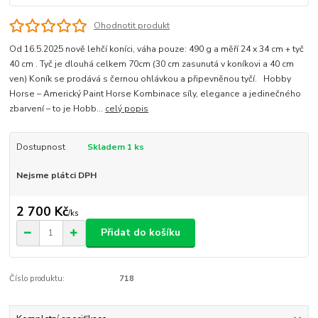
Ohodnotit produkt
Od 16.5.2025 nově lehčí koníci, váha pouze: 490 g a měří 24 x 34 cm + tyč
40 cm . Tyč je dlouhá celkem 70cm (30 cm zasunutá v koníkovi a 40 cm
ven) Koník se prodává s černou ohlávkou a připevněnou tyčí. Hobby
Horse – Americký Paint Horse Kombinace síly, elegance a jedinečného
zbarvení – to je Hobb...
celý popis
Dostupnost
Skladem 1 ks
Nejsme plátci DPH
2 700 Kč
/
ks
Přidat do košíku
Číslo produktu:
718