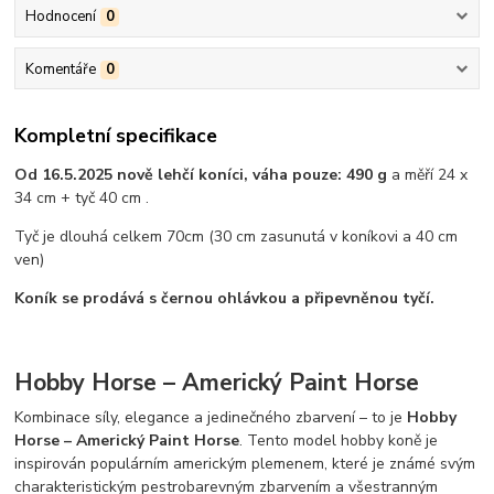
Hodnocení
0
Komentáře
0
Kompletní specifikace
Od 16.5.2025 nově lehčí koníci, váha pouze: 490 g
a měří 24 x
34 cm + tyč 40 cm .
Tyč je dlouhá celkem 70cm (30 cm zasunutá v koníkovi a 40 cm
ven)
Koník se prodává s černou ohlávkou a připevněnou tyčí.
Hobby Horse – Americký Paint Horse
Kombinace síly, elegance a jedinečného zbarvení – to je
Hobby
Horse – Americký Paint Horse
. Tento model hobby koně je
inspirován populárním americkým plemenem, které je známé svým
charakteristickým pestrobarevným zbarvením a všestranným