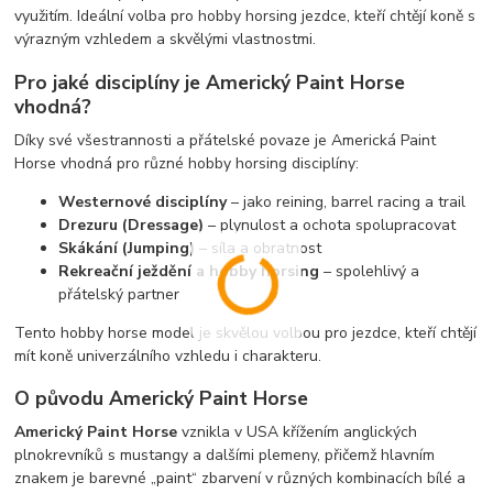
využitím. Ideální volba pro hobby horsing jezdce, kteří chtějí koně s
výrazným vzhledem a skvělými vlastnostmi.
Pro jaké disciplíny je Americký Paint Horse
vhodná?
Díky své všestrannosti a přátelské povaze je Americká Paint
Horse vhodná pro různé hobby horsing disciplíny:
Westernové disciplíny
– jako reining, barrel racing a trail
Drezuru (Dressage)
– plynulost a ochota spolupracovat
Skákání (Jumping)
– síla a obratnost
Rekreační ježdění a hobby horsing
– spolehlivý a
přátelský partner
Tento hobby horse model je skvělou volbou pro jezdce, kteří chtějí
mít koně univerzálního vzhledu i charakteru.
O původu Americký Paint Horse
Americký Paint Horse
vznikla v USA křížením anglických
plnokrevníků s mustangy a dalšími plemeny, přičemž hlavním
znakem je barevné „paint“ zbarvení v různých kombinacích bílé a