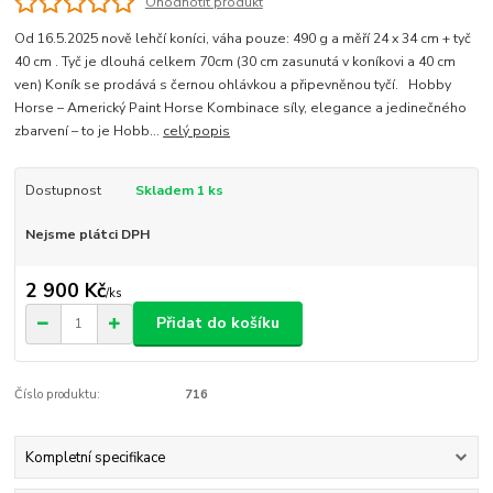
Ohodnotit produkt
Od 16.5.2025 nově lehčí koníci, váha pouze: 490 g a měří 24 x 34 cm + tyč
40 cm . Tyč je dlouhá celkem 70cm (30 cm zasunutá v koníkovi a 40 cm
ven) Koník se prodává s černou ohlávkou a připevněnou tyčí. Hobby
Horse – Americký Paint Horse Kombinace síly, elegance a jedinečného
zbarvení – to je Hobb...
celý popis
Dostupnost
Skladem 1 ks
Nejsme plátci DPH
2 900 Kč
/
ks
Přidat do košíku
Číslo produktu:
716
Kompletní specifikace