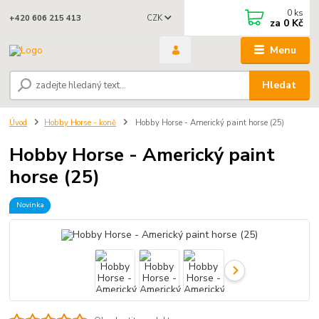
0
ks
CZK
+420 606 215 413
za
0 Kč
Menu
Hledat
Úvod
Hobby Horse - koně
Hobby Horse - Americký paint horse (25)
Hobby Horse - Americký paint
horse (25)
Novinka