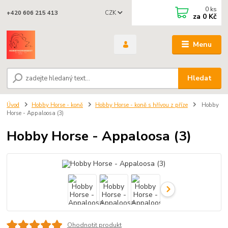
0
ks
CZK
+420 606 215 413
za
0 Kč
Menu
Hledat
Úvod
Hobby Horse - koně
Hobby Horse - koně s hřívou z příze
Hobby
Horse - Appaloosa (3)
Hobby Horse - Appaloosa (3)
Ohodnotit produkt