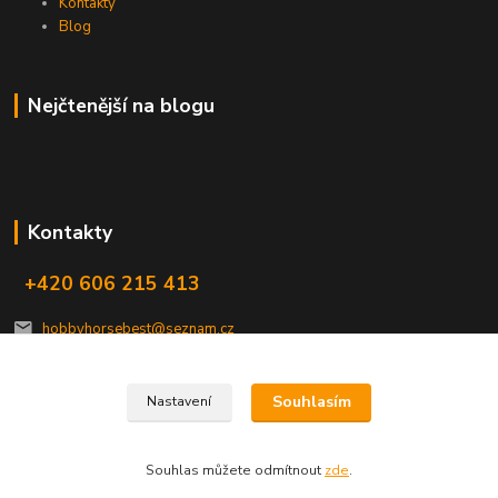
Kontakty
Blog
Nejčtenější na blogu
Kontakty
+420 606 215 413
hobbyhorsebest@seznam.cz
Souhlasím
Nastavení
Souhlas můžete odmítnout
zde
.
Vytvořeno na
Eshop-rychle.cz