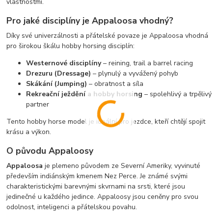
vlastnostmi.
Pro jaké disciplíny je Appaloosa vhodný?
Díky své univerzálnosti a přátelské povaze je Appaloosa vhodná
pro širokou škálu hobby horsing disciplín:
Westernové disciplíny
– reining, trail a barrel racing
Drezuru (Dressage)
– plynulý a vyvážený pohyb
Skákání (Jumping)
– obratnost a síla
Rekreační ježdění a hobby horsing
– spolehlivý a trpělivý
partner
Tento hobby horse model je ideální pro jezdce, kteří chtějí spojit
krásu a výkon.
O původu Appaloosy
Appaloosa
je plemeno původem ze Severní Ameriky, vyvinuté
především indiánským kmenem Nez Perce. Je známé svými
charakteristickými barevnými skvrnami na srsti, které jsou
jedinečné u každého jedince. Appaloosy jsou ceněny pro svou
odolnost, inteligenci a přátelskou povahu.