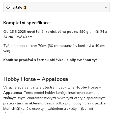
Komentáře
2
Kompletní specifikace
Od 16.5.2025 nově lehčí koníci, váha pouze: 490 g
a měří 24 x
34 cm + tyč 40 cm .
Tyč je dlouhá celkem 70cm (30 cm zasunutá v koníkovi a 40 cm
ven)
Koník se prodává s černou ohlávkou a připevněnou tyčí.
Hobby Horse – Appaloosa
Výrazné zbarvení, síla a všestrannost – to je
Hobby Horse –
Appaloosa
. Tento model hobby koně je inspirován plemenem
známým svými charakteristickými skvrnitými vzory a spolehlivým,
přátelským charakterem. Ideální volba pro hobby horsing jezdce,
kteří chtějí koně s osobitým vzhledem a skvělými jízdními