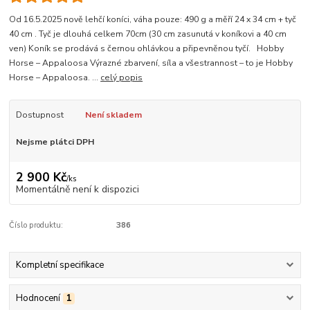
Od 16.5.2025 nově lehčí koníci, váha pouze: 490 g a měří 24 x 34 cm + tyč
40 cm . Tyč je dlouhá celkem 70cm (30 cm zasunutá v koníkovi a 40 cm
ven) Koník se prodává s černou ohlávkou a připevněnou tyčí. Hobby
Horse – Appaloosa Výrazné zbarvení, síla a všestrannost – to je Hobby
Horse – Appaloosa. ...
celý popis
Dostupnost
Není skladem
Nejsme plátci DPH
2 900 Kč
/
ks
Momentálně není k dispozici
Číslo produktu:
386
Kompletní specifikace
Hodnocení
1