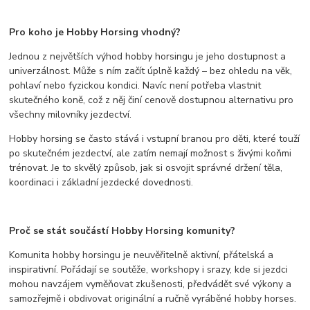
Pro koho je Hobby Horsing vhodný?
Jednou z největších výhod hobby horsingu je jeho dostupnost a
univerzálnost. Může s ním začít úplně každý – bez ohledu na věk,
pohlaví nebo fyzickou kondici. Navíc není potřeba vlastnit
skutečného koně, což z něj činí cenově dostupnou alternativu pro
všechny milovníky jezdectví.
Hobby horsing se často stává i vstupní branou pro děti, které touží
po skutečném jezdectví, ale zatím nemají možnost s živými koňmi
trénovat. Je to skvělý způsob, jak si osvojit správné držení těla,
koordinaci i základní jezdecké dovednosti.
Proč se stát součástí Hobby Horsing komunity?
Komunita hobby horsingu je neuvěřitelně aktivní, přátelská a
inspirativní. Pořádají se soutěže, workshopy i srazy, kde si jezdci
mohou navzájem vyměňovat zkušenosti, předvádět své výkony a
samozřejmě i obdivovat originální a ručně vyráběné hobby horses.