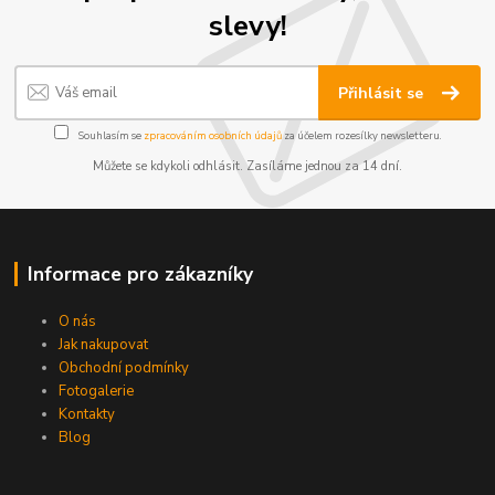
slevy!
Přihlásit se
Souhlasím se
zpracováním osobních údajů
za účelem rozesílky newsletteru.
Můžete se kdykoli odhlásit. Zasíláme jednou za 14 dní.
Informace pro zákazníky
O nás
Jak nakupovat
Obchodní podmínky
Fotogalerie
Kontakty
Blog