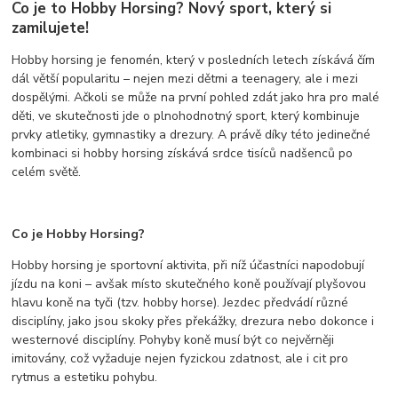
Co je to Hobby Horsing? Nový sport, který si
zamilujete!
Hobby horsing je fenomén, který v posledních letech získává čím
dál větší popularitu – nejen mezi dětmi a teenagery, ale i mezi
dospělými. Ačkoli se může na první pohled zdát jako hra pro malé
děti, ve skutečnosti jde o plnohodnotný sport, který kombinuje
prvky atletiky, gymnastiky a drezury. A právě díky této jedinečné
kombinaci si hobby horsing získává srdce tisíců nadšenců po
celém světě.
Co je Hobby Horsing?
Hobby horsing je sportovní aktivita, při níž účastníci napodobují
jízdu na koni – avšak místo skutečného koně používají plyšovou
hlavu koně na tyči (tzv. hobby horse). Jezdec předvádí různé
disciplíny, jako jsou skoky přes překážky, drezura nebo dokonce i
westernové disciplíny. Pohyby koně musí být co nejvěrněji
imitovány, což vyžaduje nejen fyzickou zdatnost, ale i cit pro
rytmus a estetiku pohybu.