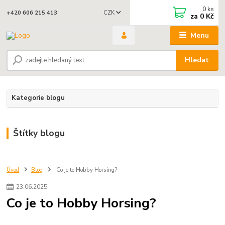
0
ks
CZK
+420 606 215 413
za
0 Kč
Menu
Hledat
Kategorie blogu
Štítky blogu
Úvod
Blog
Co je to Hobby Horsing?
23
.
06
.
2025
Co je to Hobby Horsing?