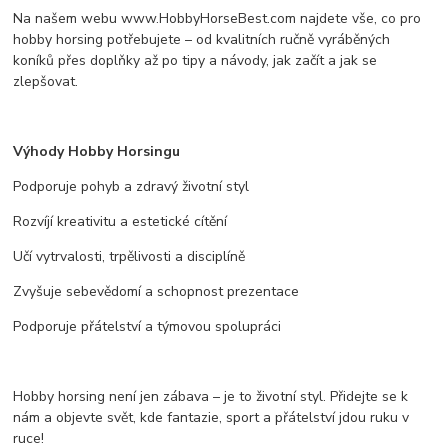
Na našem webu www.HobbyHorseBest.com najdete vše, co pro
hobby horsing potřebujete – od kvalitních ručně vyráběných
koníků přes doplňky až po tipy a návody, jak začít a jak se
zlepšovat.
Výhody Hobby Horsingu
Podporuje pohyb a zdravý životní styl
Rozvíjí kreativitu a estetické cítění
Učí vytrvalosti, trpělivosti a disciplíně
Zvyšuje sebevědomí a schopnost prezentace
Podporuje přátelství a týmovou spolupráci
Hobby horsing není jen zábava – je to životní styl. Přidejte se k
nám a objevte svět, kde fantazie, sport a přátelství jdou ruku v
ruce!