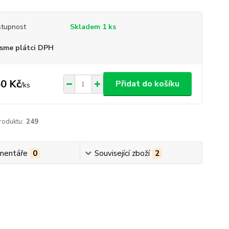
tupnost
Skladem 1 ks
sme plátci DPH
0 Kč
Přidat do košíku
/
ks
roduktu:
249
mentáře
0
Související zboží
2