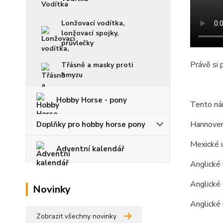
Lonžovací vodítka,
lonžovací spojky,
průvlečky
Právě si 
Třásně a masky proti
hmyzu
Hobby Horse - pony
Tento ná
Hannover
Doplňky pro hobby horse pony
Mexické u
Adventní kalendář
Anglické 
Anglické
Novinky
Anglické
Zobrazit všechny novinky