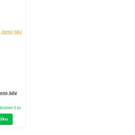
rný, bílý
kladem 5 ks
šíku