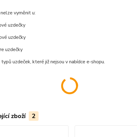
nelze vyměnit u:
ové uzdečky
ové uzdečky
e uzdečky
h typů uzdeček, které již nejsou v nabídce e-shopu.
jící zboží
2