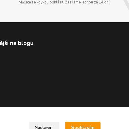
Můžete se kdykoli odhlásit. Zasíláme jednou za 14 dní.
ější na blogu
Souhlasím
Nastavení