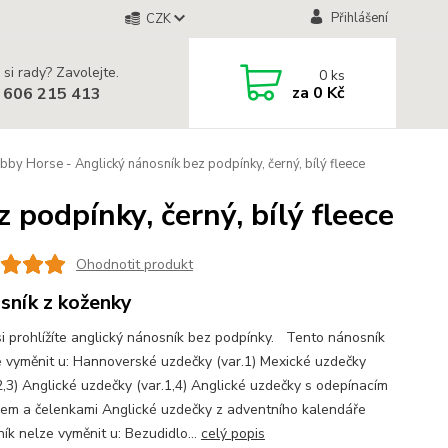
Přihlášení
CZK
 si rady? Zavolejte.
0
ks
za
0 Kč
 606 215 413
by Horse - Anglický nánosník bez podpínky, černý, bílý fleece
podpínky, černý, bílý fleece
Ohodnotit produkt
sník z koženky
si prohlížíte anglický nánosník bez podpínky. Tento nánosník
 vyměnit u: Hannoverské uzdečky (var.1) Mexické uzdečky
,2,3) Anglické uzdečky (var.1,4) Anglické uzdečky s odepínacím
em a čelenkami Anglické uzdečky z adventního kalendáře
ík nelze vyměnit u: Bezudidlo...
celý popis