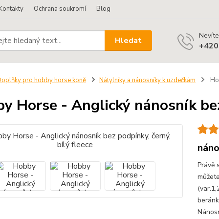
Kontakty
Ochrana soukromí
Blog
Nevíte
Hledat
+420
oplňky pro hobby horse koně
Nátylníky a nánosníky k uzdečkám
Hob
y Horse - Anglický nánosník bez 
náno
Právě 
můžete
(var.1
beránk
Nánosn