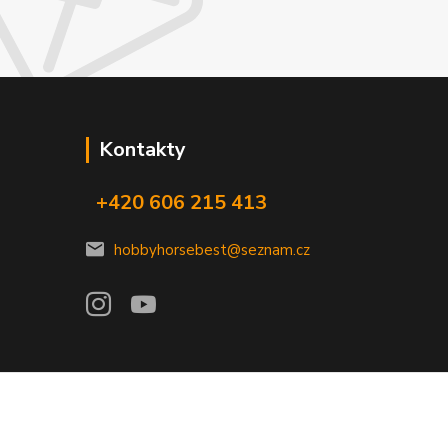
Kontakty
+420 606 215 413
hobbyhorsebest@seznam.cz