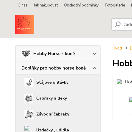
O nás
Jak nakupovat
Obchodní podmínky
Fotogalerie
Úvod
D
Hobby Horse - koně
Hobb
Doplňky pro hobby horse koně
Stájové ohlávky
Čabraky a deky
Závodní čabraky
Uzdečky , udidla