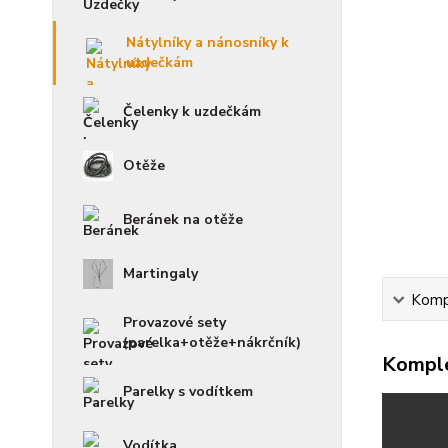
Nátylníky a nánosníky k
uzdečkám
Čelenky k uzdečkám
Otěže
Beránek na otěže
Martingaly
Kompl
Provazové sety
(parelka+otěže+nákrčník)
Komple
Parelky s vodítkem
Vodítka