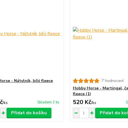
rse - Nátylník, bílý fleece
7 hodnocení
Hobby Horse - Martingal, če
fleece (1)
č
520 Kč
Skladem 3 ks
S
/
ks
/
ks
Přidat do košíku
Přidat do ko