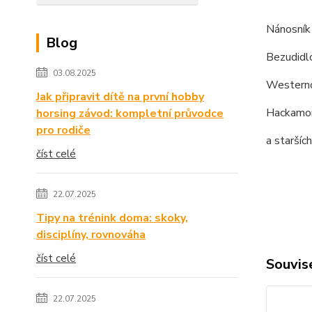
Nánosník 
Blog
Bezudidl
03.08.2025
Western
Jak připravit dítě na první hobby
Hackamor
horsing závod: kompletní průvodce
pro rodiče
a staršíc
číst celé
22.07.2025
Tipy na trénink doma: skoky,
disciplíny, rovnováha
číst celé
Souvise
22.07.2025