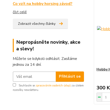
Co vzít na hobby horsing závod?
číst celé
Zobrazit všechny články
Nepropásněte novinky, akce
a slevy!
Můžete se kdykoli odhlásit. Zasíláme
jednou za 14 dní.
Hobby Ho
Přihlásit se
Souhlasím se
zpracováním osobních údajů
za účelem
300 K
rozesílky newsletteru.