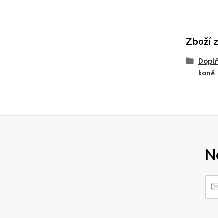
Zboží 
Doplň
koně
N