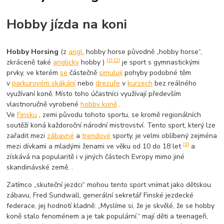
Hobby jízda na koni
Hobby Horsing
(z
angl.
hobby horse
původně „hobby horse“,
[1]
[2]
zkráceně také
anglicky
hobby
)
je sport s gymnastickými
prvky, ve kterém
se
částečně
simulují
pohyby podobné těm
v
parkurovém skákání
nebo
drezuře
v
kurzech
bez reálného
využívaní koně. Místo toho účastníci využívají především
vlastnoručně vyrobené
hobby koně
.
Ve
Finsku
, zemi původu tohoto sportu, se kromě regionálních
soutěží koná každoroční národní mistrovství. Tento sport, který lze
zařadit mezi
zábavné
a
trendové
sporty, je velmi oblíbený zejména
[3]
mezi dívkami a mladými ženami ve věku od 10 do 18 let
a
získává na popularitě i v jiných částech Evropy mimo jiné
skandinávské země. .
Zatímco „skuteční jezdci“ mohou tento sport vnímat jako dětskou
zábavu, Fred Sundwall, generální sekretář Finské jezdecké
federace, jej hodnotí kladně: „Myslíme si, že je skvělé, že se hobby
koně stalo fenoménem a je tak populární.“ mají děti a teenageři,