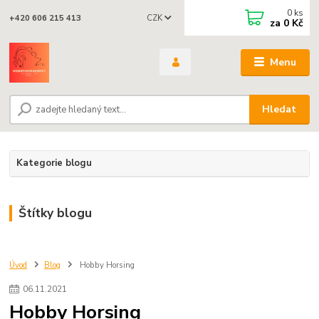
0
ks
CZK
+420 606 215 413
za
0 Kč
Menu
Hledat
Kategorie blogu
Štítky blogu
Úvod
Blog
Hobby Horsing
06
.
11
.
2021
Hobby Horsing