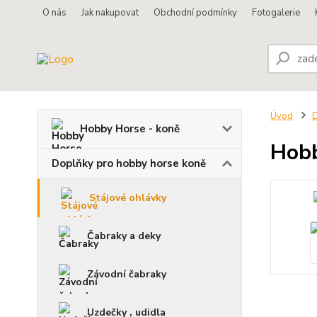
O nás
Jak nakupovat
Obchodní podmínky
Fotogalerie
Úvod
D
Hobby Horse - koně
Hobb
Doplňky pro hobby horse koně
Stájové ohlávky
Čabraky a deky
Závodní čabraky
Uzdečky , udidla