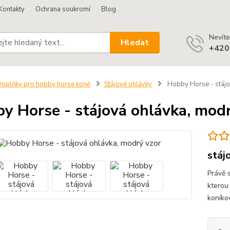
Kontakty
Ochrana soukromí
Blog
Nevíte
Hledat
+420
oplňky pro hobby horse koně
Stájové ohlávky
Hobby Horse - stájo
y Horse - stájová ohlávka, mod
stáj
Právě 
kterou
koníko