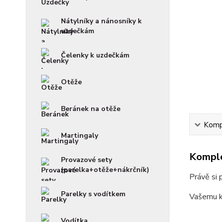
Nátylníky a nánosníky k
uzdečkám
Čelenky k uzdečkám
Otěže
Beránek na otěže
Kompl
Martingaly
Komple
Provazové sety
(parelka+otěže+nákrčník)
Právě si 
Parelky s vodítkem
Vašemu ko
Vodítka