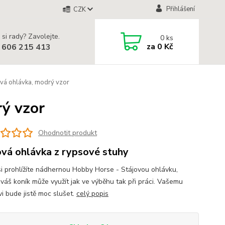
Přihlášení
CZK
 si rady? Zavolejte.
0
ks
za
0 Kč
 606 215 413
vá ohlávka, modrý vzor
rý vzor
Ohodnotit produkt
ová ohlávka z rypsové stuhy
si prohlížíte nádhernou Hobby Horse - Stájovou ohlávku,
 váš koník může využít jak ve výběhu tak při práci. Vašemu
vi bude jistě moc slušet.
celý popis