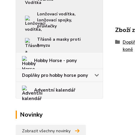
Lonžovací vodítka,
lonžovací spojky,
průvlečky
Zboží 
Třásně a masky proti
Doplň
hmyzu
koně
Hobby Horse - pony
Doplňky pro hobby horse pony
Adventní kalendář
Novinky
Zobrazit všechny novinky