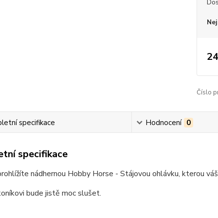
Dos
Nej
24
Číslo p
etní specifikace
Hodnocení
0
tní specifikace
prohlížíte nádhernou Hobby Horse - Stájovou ohlávku, kterou váš 
níkovi bude jistě moc slušet.