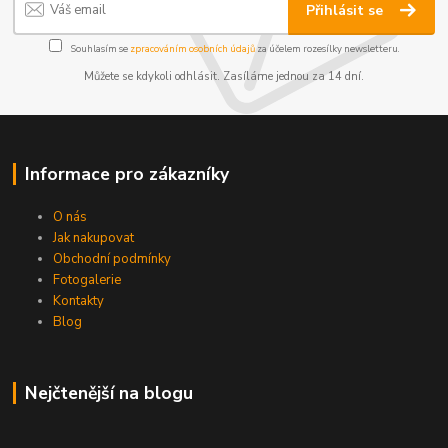
Přihlásit se
Souhlasím se
zpracováním osobních údajů
za účelem rozesílky newsletteru.
Můžete se kdykoli odhlásit. Zasíláme jednou za 14 dní.
Informace pro zákazníky
O nás
Jak nakupovat
Obchodní podmínky
Fotogalerie
Kontakty
Blog
Nejčtenější na blogu