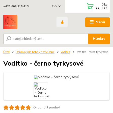
0
ks
CZK
+420 606 215 413
za
0 Kč
Menu
Hledat
Úvod
Doplňky pro hobby horse koně
Vodítka
Vodítko - černo tyrkysové
Vodítko - černo tyrkysové
Ohodnotit produkt