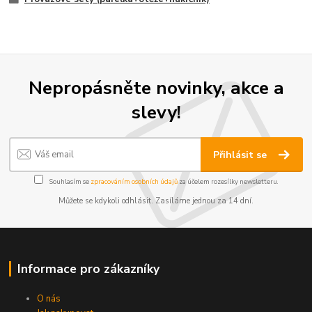
Nepropásněte novinky, akce a
slevy!
Přihlásit se
Souhlasím se
zpracováním osobních údajů
za účelem rozesílky newsletteru.
Můžete se kdykoli odhlásit. Zasíláme jednou za 14 dní.
Informace pro zákazníky
O nás