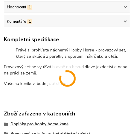
Hodnocení
1
Komentáře
1
Kompletní specifikace
Právě si prohlížíte nádherný Hobby Horse - provazový set,
který se skládá z parelky s opletem, nákrčníku a otěží.
Provazový set se využívá hlavně na bezudidlové jezdectví a nebo
na práci ze země.
Vašemu koníkovi bude jistě slušet.
Zboží zařazeno v kategoriích
Doplňky pro hobby horse koně
Provazové sety (parelka+otěže+nákrčník)