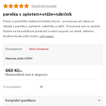
Ohodnotit produkt
parelka s opletem+otěže+nákrčník
Právě si prohlížíte nádherný Hobby Horse - provazový set, který se
skládá z parelky s opletem, nákrčníku a otěží. Provazový set se využívá
hlavně na bezudidlové jezdectví a nebo na práci ze země. Vašemu
koníkovi bude jistě slušet.
celý popis
Dostupnost
Není skladem
Nejsme plátci DPH
660 Kč
/
ks
Momentálně není k dispozici
Číslo produktu:
35
Kompletní specifikace