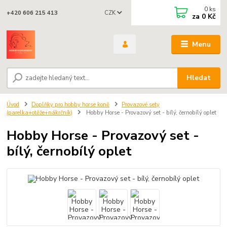
0
ks
CZK
+420 606 215 413
za
0 Kč
Menu
Hledat
Úvod
Doplňky pro hobby horse koně
Provazové sety
(parelka+otěže+nákrčník)
Hobby Horse - Provazový set - bílý, černobílý oplet
Hobby Horse - Provazový set -
bílý, černobílý oplet