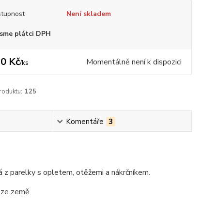
tupnost
Není skladem
sme plátci DPH
0 Kč
Momentálně není k dispozici
/
ks
roduktu:
125
Komentáře
3
á z parelky s opletem, otěžemi a nákrčníkem.
 ze země.