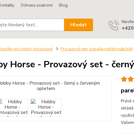
Kontakty
Ochrana soukromí
Blog
Nevíte
Hledat
+420
oplňky pro hobby horse koně
Provazové sety (parelka+otěže+nákrčník)
y Horse - Provazový set - čern
pare
Právě 
skládá
využív
Vašemu