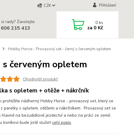
Přihlášení
CZK
 si rady? Zavolejte.
0
ks
za
0 Kč
 606 215 413
Hobby Horse - Provazový set - černý s červeným opletem
ý s červeným opletem
Ohodnotit produkt
lka s opletem + otěže + nákrčník
si prohlížíte nádherný Hobby Horse - provazový set, který se
 z parelky s opletem, otěžemi a nákrčníkem. Provazový set se
á hlavně na bezudidlové jezdectví a nebo na práci ze země.
 koníkovi bude jistě slušet
celý popis