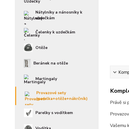
Nátylníky a nánosníky k
uzdečkám
Čelenky k uzdečkám
Otěže
Beránek na otěže
Kompl
Martingaly
Komple
Provazové sety
(parelka+otěže+nákrčník)
Právě si 
Parelky s vodítkem
Provazový
Vašemu ko
Vodítka