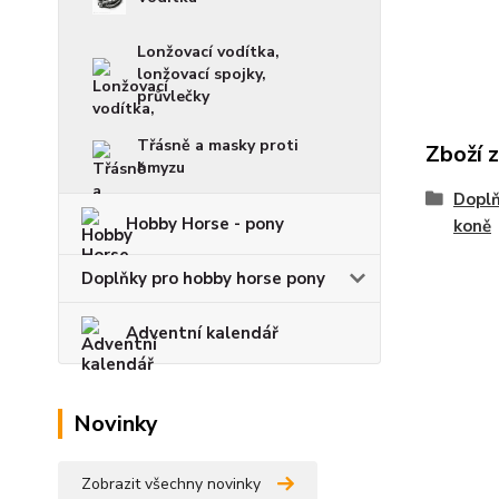
Lonžovací vodítka,
lonžovací spojky,
průvlečky
Třásně a masky proti
Zboží 
hmyzu
Doplň
Hobby Horse - pony
koně
Doplňky pro hobby horse pony
Adventní kalendář
Novinky
Zobrazit všechny novinky