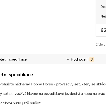
Dos
Nej
66
Číslo p
etní specifikace
Hodnocení
3
tní specifikace
prohlížíte nádherný Hobby Horse - provazový set, který se sklád
 set se využívá hlavně na bezudidlové jezdectví a nebo na práci
níkovi bude jistě slušet