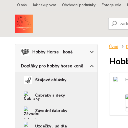
O nás
Jak nakupovat
Obchodní podmínky
Fotogalerie
Úvod
D
Hobby Horse - koně
Hobb
Doplňky pro hobby horse koně
Stájové ohlávky
Čabraky a deky
Závodní čabraky
Uzdečky , udidla