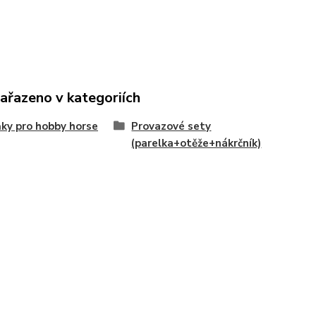
zařazeno v kategoriích
ky pro hobby horse
Provazové sety
(parelka+otěže+nákrčník)